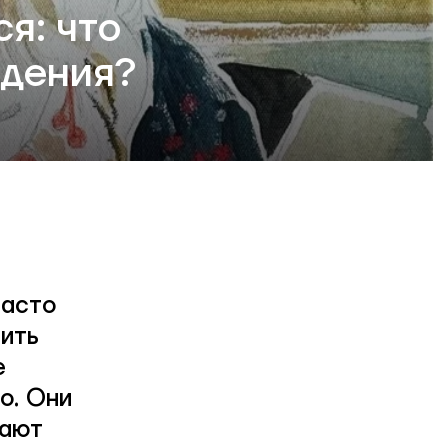
я: что
ждения?
часто
рить
е
о. Они
жают