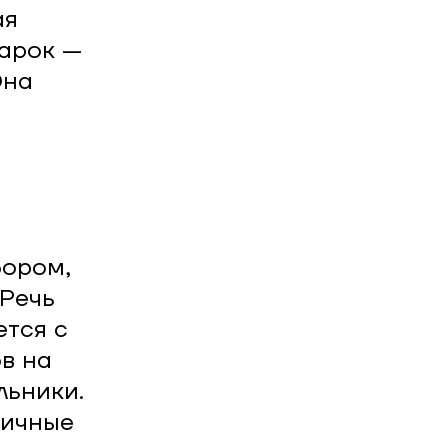
ая
дарок —
Она
бором,
 Речь
ется с
в на
льники.
тичные