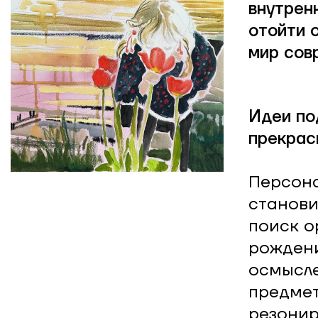
внутрен
отойти 
мир сов
Идеи по
прекрас
Персона
станови
поиск о
рождени
осмысле
предмет
резонир