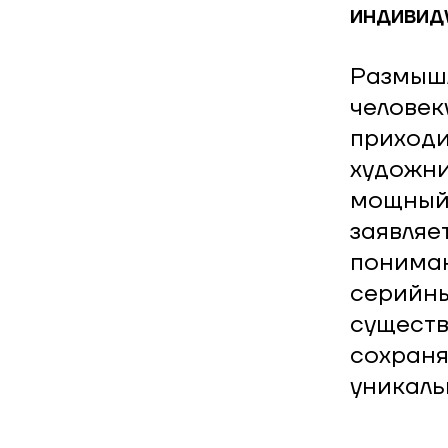
индивид
Размышл
человек
приходи
художни
мощный 
заявляе
пониман
серийны
существ
сохраня
уникаль