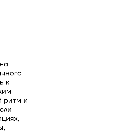
 на
ичного
ь к
ким
й ритм и
сли
циях,
ы,