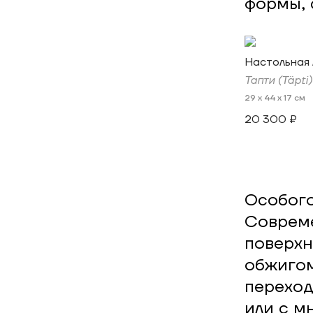
формы, 
Настольная 
Тапти (Täpti)
29 x 44 x 17 см
20 300 ₽
Особого
Совреме
поверхн
обжигом
переход
или с м