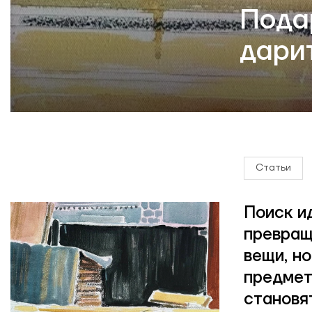
Пода
дари
Статьи
Поиск и
превращ
вещи, н
предмет
становя