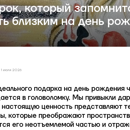
рок, который запомнитс
ть близким на день ро
1 июля 2026
деального подарка на день рождения 
ается в головоломку. Мы привыкли да
о настоящую ценность представляют т
ы, которые преображают пространств
тся его неотъемлемой частью и отра