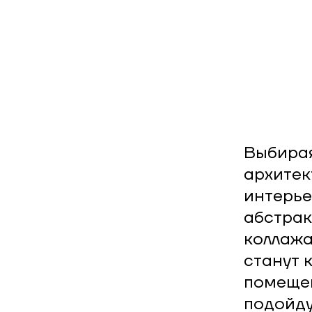
Выбирая
архитек
интерье
абстрак
коллажа
станут 
помещен
подойду