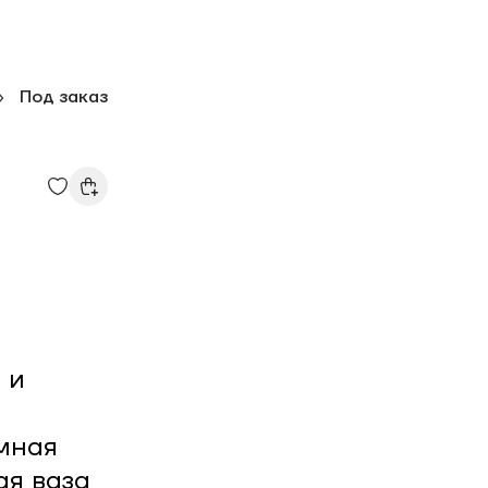
»
Под заказ
 и
мная
ая ваза