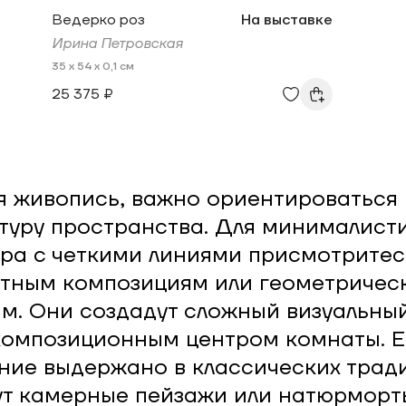
Ведерко роз
На выставке
Ирина Петровская
35 x 54 x 0,1 см
25 375 ₽
 живопись, важно ориентироваться
туру пространства. Для минималист
ра с четкими линиями присмотритес
тным композициям или геометричес
м. Они создадут сложный визуальны
композиционным центром комнаты. Е
ие выдержано в классических тради
т камерные пейзажи или натюрморт