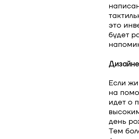
написан
тактиль
это инв
будет р
напомин
Дизайне
Если жи
на помо
идет о 
высоким
день ро
Тем бол