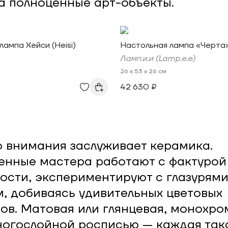
а полноценные арт-объекты.
лампа Хейси (Heisi)
Настольная лампа «Черта
Ламп.и.и (Lamp.e.e)
26 x 53 x 26 см
42 630 ₽
 внимания заслуживает керамика.
нные мастера работают с фактурой
ости, экспериментируют с глазурями
, добиваясь удивительных цветовых
ов. Матовая или глянцевая, монохро
ногослойной росписью — каждая так