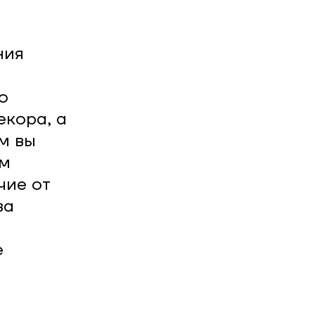
ния
о
екора, а
м вы
ом
чие от
ва
е