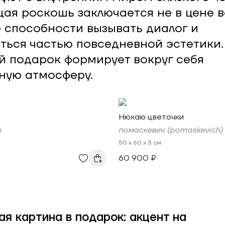
ая роскошь заключается не в цене в
е способности вызывать диалог и
ться частью повседневной эстетики.
 подарок формирует вокруг себя
ную атмосферу.
Нюхаю цветочки
о
помаскевич (pomaskevich)
50 x 60 x 3 см
60 900 ₽
ая картина в подарок: акцент на