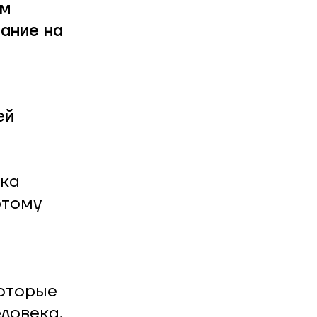
ем
ание на
ей
ека
этому
которые
ловека.