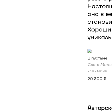
Настоящ
она в е
станови
Хороший
уникаль
В пустыне
Света Метс
25 x 24 x 1 см
20 300 ₽
Авторск