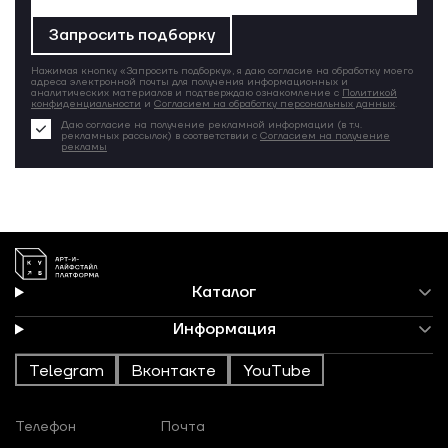
Запросить подборку
Нажимая кнопку «Запросить подборку», я даю согласие на обработку моего
адреса электронной почты для получения информационных и
аналитических материалов и подтверждаю ознакомление с
Политикой
конфиденциальности
и
Согласием на обработку персональных данных
.
Даю согласие на получение рекламной информации (в т.ч.
рекламных рассылок) в соответствии с
Согласием на получение
рекламы
Каталог
Информация
Telegram
Вконтакте
YouTube
Телефон
Почта