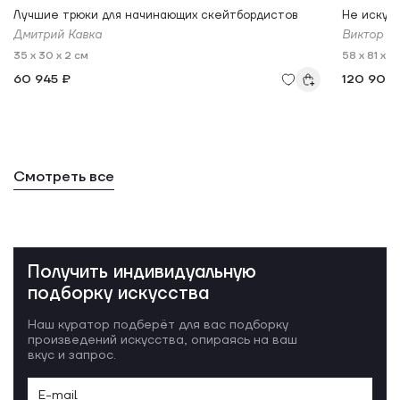
Лучшие трюки для начинающих скейтбордистов
Не искуша
Дмитрий Кавка
Виктор С
35 x 30 x 2 см
58 x 81 x 3
60 945 ₽
120 900
Смотреть все
Получить индивидуальную
подборку искусства
Наш куратор подберёт для вас подборку
произведений искусства, опираясь на ваш
вкус и запрос.