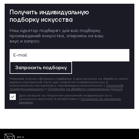
Получить индивидуальную
подборку искусства
Наш куратор подберёт для вас подборку
произведений искусства, опираясь на ваш
вкус и запрос.
Запросить подборку
Нажимая кнопку «Запросить подборку», я даю согласие на обработку моего
адреса электронной почты для получения информационных и
аналитических материалов и подтверждаю ознакомление с
Политикой
конфиденциальности
и
Согласием на обработку персональных данных
.
Даю согласие на получение рекламной информации (в т.ч.
рекламных рассылок) в соответствии с
Согласием на получение
рекламы