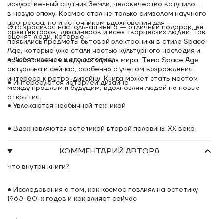
искусственный спутник Земли, человечество вступило
в новую эпоху. Космос стал не только символом научного
прогресса, но и источником вдохновения для
Эта красивая настольная книга — отличный подарок, её
архитекторов, дизайнеров и всех творческих людей. Так
оценят люди, которые :
появились предметы бытовой электроники в стиле Space
Age, которые уже стали частью культурного наследия и
● Любят космос и его эстетику
представлены в ведущих музеях мира. Тема Space Age
актуальна и сейчас, особенно с учетом возрождения
интереса к ретро-дизайну. Книга может стать мостом
● Интересуются историей дизайна
между прошлым и будущим, вдохновляя людей на новые
открытия.
● Увлекаются необычной техникой
● Вдохновляются эстетикой второй половины XX века
КОММЕНТАРИЙ АВТОРА
Что внутри книги?
● Исследования о том, как космос повлиял на эстетику
1960−80-х годов и как влияет сейчас