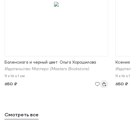
Баленсиага и черный цвет. Ольга Хорошилова
Ксения Ма
Издательство Мастерс (Masters Bookstore)
Издательс
11 x 16 x 1 см
11 x 16 x 1 с
650 ₽
650 ₽
Смотреть все