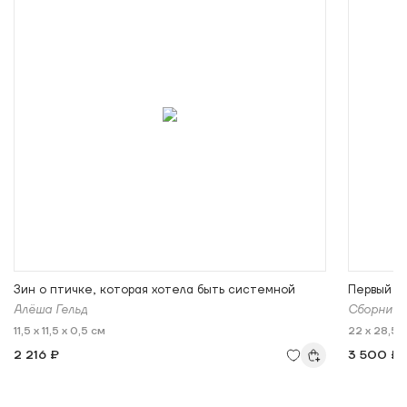
Зин о птичке, которая хотела быть системной
Первый т
Алёша Гельд
Сборник 
11,5 x 11,5 x 0,5 см
22 x 28,5 x
2 216 ₽
3 500 ₽