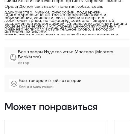
Гийом Коте и Гойо Монтеро, артисты Марсело Гомес и
Орели Дюпон связывают понятия любви, веры,
одиночества, музыки, философии, поддержки,
Книга адресована не только профессионалам и
объединения, личности, силы, жизни и смерти с
любителям танца, но каждому, ведь она говорит об
современной хореографией. Специально для книги Диана
общечеловеческих и культурных ценностях понятным и
Вишнёва написала вступительное слово, в котором
интересным языком.
размышляет о том, как на ее судьбу влияли встречи с
хореографами, как новый спектакль менял ее не только
как артиста, но и как личность, трансформируя взгляды на
искусство в целом. Также прима-балерина делится
Все товары Издательство Мастерс (Masters
Bookstore)
воспоминаниями и мыслями о становлении фестиваля
Context, его целях, героях и итогах первого десятилетия.
Автор
Имя фестиваля в книге занимает особое место — издание
приурочено к 10-летию фестиваля современной
хореографии Context. Diana Vishneva, который является
Все товары в этой категории
одним из самых ярких и крупных проектов Фонда.
Книги и канцелярия
Может понравиться