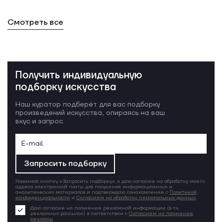
Смотреть все
Получить индивидуальную
подборку искусства
Наш куратор подберёт для вас подборку
произведений искусства, опираясь на ваш
вкус и запрос.
Запросить подборку
Нажимая кнопку «Запросить подборку», я даю согласие на обработку моего
адреса электронной почты для получения информационных и
аналитических материалов и подтверждаю ознакомление с
Политикой
конфиденциальности
и
Согласием на обработку персональных данных
.
Даю согласие на получение рекламной информации (в т.ч.
рекламных рассылок) в соответствии с
Согласием на получение
рекламы