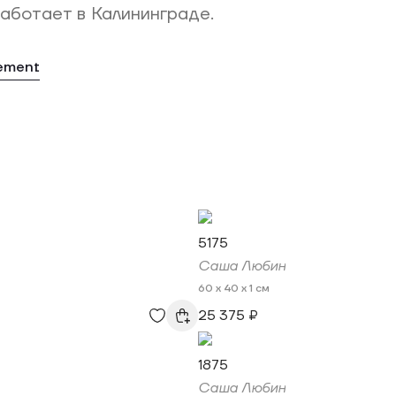
аботает в Калининграде.
tement
5175
Саша Любин
60 x 40 x 1 см
25 375 ₽
1875
Саша Любин