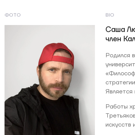
ФОТО
BIO
Саша Лю
член Ка
Родился в
университ
«Философ
стратегии
Является 
Работы хр
Третьяков
искусств 