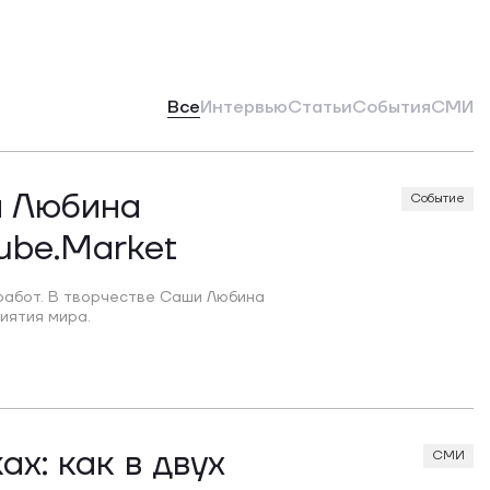
Все
Интервью
Статьи
События
СМИ
и Любина
Событие
ube.Market
 работ. В творчестве Саши Любина
иятия мира.
ах: как в двух
СМИ