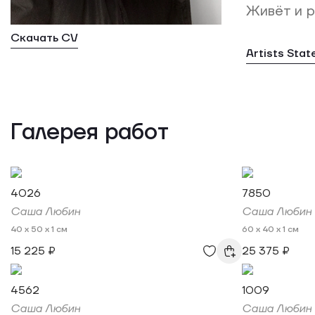
Живёт и р
Скачать CV
Artists Sta
Галерея работ
4026
7850
Саша Любин
Саша Любин
40 x 50 x 1 см
60 x 40 x 1 см
15 225 ₽
25 375 ₽
4562
1009
Саша Любин
Саша Любин