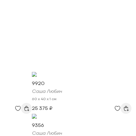
9920
Саша Любин
60 x 40 x 1 см
25 375 ₽
9356
Саша Любин