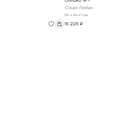
Облако №7
Саша Любин
50 x 40 x 1 см
15 225 ₽