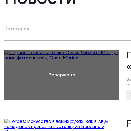
Категория
Вы
мн
F