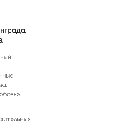
нграда,
.
нный
нные
ва.
юбовь».
азительных