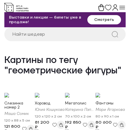
Выставки и лекции — билеты уже в
Смотреть
продаже!
Картины по тегу
"геометрические фигуры"
Слезинка
Хоровод
Мегаполис
Фантомы
номер 2
Юлия Кошукова
Катерина Пэпушой
Мари Агаркова
Маша Сомик
120 x 120 x 2 см
70 x 100 x 2 см
80 x 90 x 1 см
120 x 88 x 5 см
81 200
192 850
80 600
121 800
₽
₽
₽