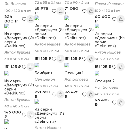
72 x 53 x 0,1 см
70 x 90 x 2 см
Ян Аникьев
Павел Клешнин
65 975
71 050
100 x 120 x 4 см
109 x 150 x 1 см
₽
₽
324
60 600
800 ₽
₽
Из серии
Из серии
«Делириум» (Из
«Делириум» (Из
Из серии
серии
серии
Из серии
«Делириум» (Из
«Delirium»)
«Delirium»)
«Делириум» (Из
серии
серии
Антон Кушаев
Антон Кушаев
«Delirium»)
«Delirium»)
30 x 30 x 5 см
30 x 30 x 5 см
Антон Кушаев
Антон Кушаев
151 125 ₽
151 125 ₽
30 x 30 x 5 см
30 x 30 x 5 см
151 125 ₽
151 125 ₽
Бамбулия
Станция 1
Сен Бейон
Ася Багаева
Из серии
Станция 2
«Делириум» (Из
60 x 80 x 1 см
40 x 70 x 2 см
Ася Багаева
серии
221 650
96 425
«Delirium»)
40 x 70 x 2 см
₽
₽
Антон Кушаев
96 425
₽
40 x 40 x 5 см
Из серии
146 088
«Делириум» (Из
₽
серии
«Delirium»)
Антон Кушаев