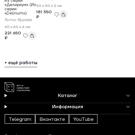
Из серии
«Делириум» (Из
50 x 50 x 2 см
серии
181 350
«Delirium»)
₽
Антон Кушаев
60 x 60 x 2 см
221 650
₽
+ ещё работы
Каталог
Информация
Telegram
Вконтакте
YouTube