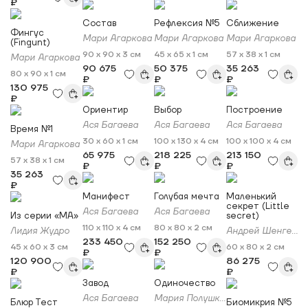
₽
Состав
Рефлексия №5
Сближение
Фингус
Мари Агаркова
Мари Агаркова
Мари Агаркова
(Fingunt)
90 x 90 x 3 см
45 x 65 x 1 см
57 x 38 x 1 см
Мари Агаркова
90 675
50 375
35 263
80 x 90 x 1 см
₽
₽
₽
130 975
₽
Ориентир
Выбор
Построение
Ася Багаева
Ася Багаева
Ася Багаева
Время №1
30 x 60 x 1 см
100 x 130 x 4 см
100 x 100 x 4 см
Мари Агаркова
65 975
218 225
213 150
57 x 38 x 1 см
₽
₽
₽
35 263
₽
Манифест
Голубая мечта
Маленький
секрет (Little
Ася Багаева
Ася Багаева
Из серии «МА»
secret)
110 x 110 x 4 см
80 x 80 x 2 см
Лидия Жудро
Андрей Шенгелия
233 450
152 250
45 x 60 x 3 см
60 x 80 x 2 см
₽
₽
120 900
86 275
₽
₽
Завод
Одиночество
Ася Багаева
Мария Полушкина
Блюр Тест
Биомикрия №5