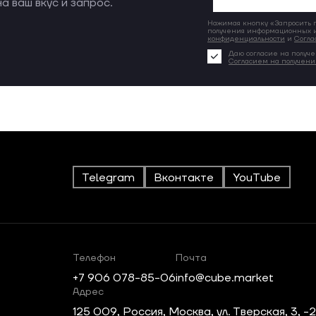
а ваш вкус и запрос.
Нажимая кнопку «Запросить по
получения информационных и
конфиденциальности
и
Согла
Даю согласие на получе
Согласием на получен
Telegram
Вконтакте
YouTube
Телефон
Почта
+7 906 078-85-06
info@cube.market
Адрес
125 009, Россия, Москва, ул. Тверская, 3, -