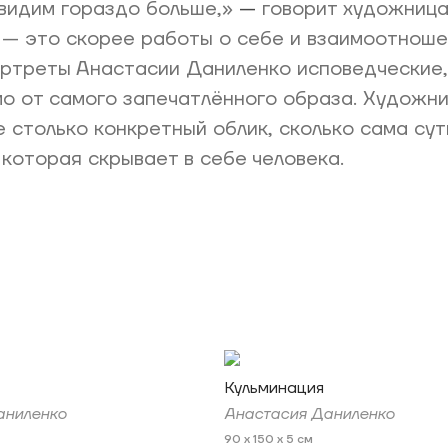
 видим гораздо больше,»
—
говорит художница
— это скорее работы о себе и взаимоотноше
ртреты Анастасии Даниленко исповедческие,
о от самого запечатлённого образа. Художн
е столько конкретный облик, сколько сама сут
 которая скрывает в себе человека.
Кульминация
аниленко
Анастасия Даниленко
90 x 150 x 5 см