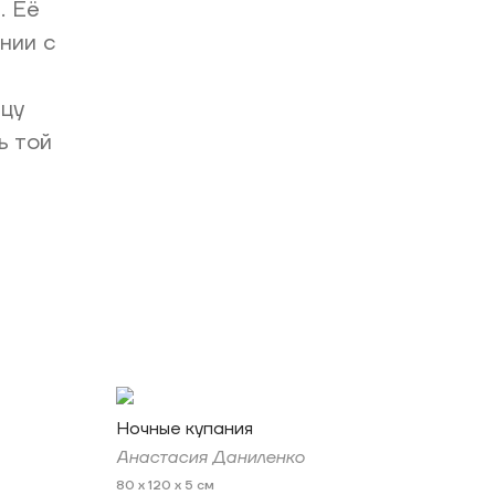
. Её
нии с
ицу
ь той
Ночные купания
Анастасия Даниленко
80 x 120 x 5 см