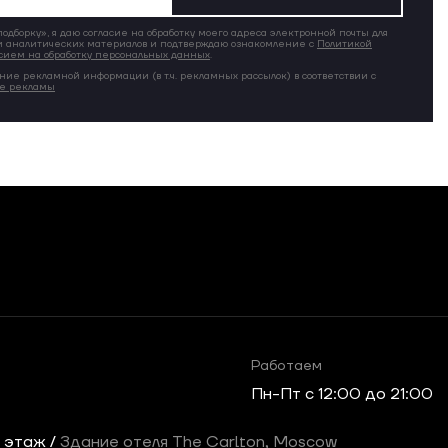
дборку», я даю согласие на обработку моего адреса электронной почты для
 аналитических материалов и подтверждаю ознакомление с
Политикой
сием на обработку персональных данных
.
ние рекламной информации (в т.ч. рекламных рассылок) в соответствии с
ие рекламы
Работаем
Пн-Пт c 12:00 до 21:00
2 этаж /
Здание отеля The Carlton, Moscow