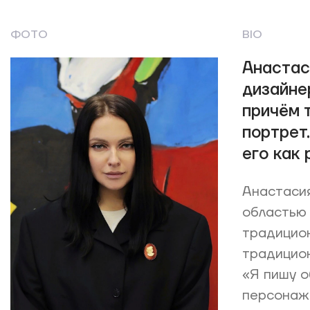
ФОТО
BIO
Анастас
дизайне
причём 
портрет
его как 
Анастасия
областью 
традицион
традицион
«Я пишу о
персонаже