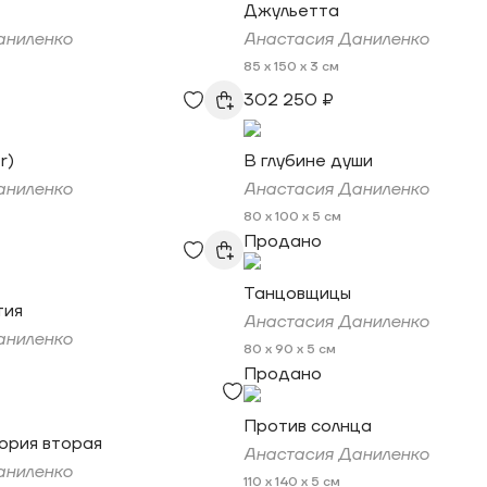
Джульетта
аниленко
Анастасия Даниленко
85 x 150 x 3 см
302 250 ₽
r)
В глубине души
аниленко
Анастасия Даниленко
80 x 100 x 5 см
Продано
Танцовщицы
тия
Анастасия Даниленко
аниленко
80 x 90 x 5 см
Продано
Против солнца
ория вторая
Анастасия Даниленко
аниленко
110 x 140 x 5 см