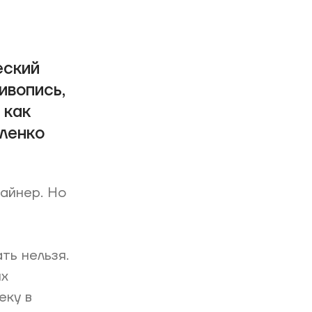
еский
ивопись,
 как
ленко
айнер. Но
ть нельзя.
их
еку в