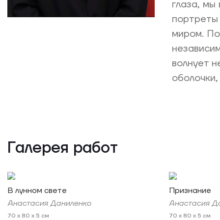
глаза, мы
портреты 
миром. По
независим
волнует н
оболочки,
Галерея работ
В лунном свете
Признание
Анастасия Даниленко
Анастасия Д
70 x 80 x 5 см
70 x 80 x 5 см