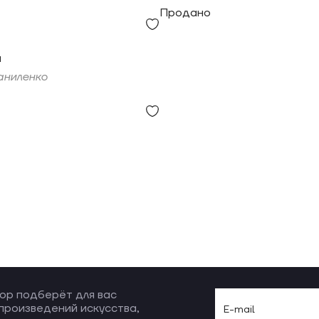
Продано
й
аниленко
ор подберёт для вас
произведений искусства,