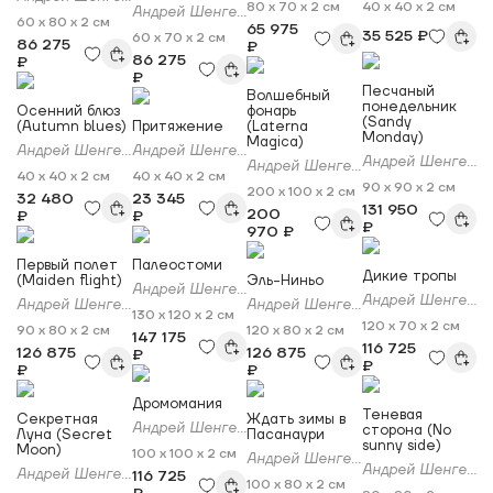
80 x 70 x 2 см
40 x 40 x 2 см
Андрей Шенгелия
60 x 80 x 2 см
65 975
35 525 ₽
60 x 70 x 2 см
86 275
₽
86 275
₽
₽
Песчаный
Волшебный
понедельник
Осенний блюз
фонарь
(Sandy
(Autumn blues)
Притяжение
(Laterna
Monday)
Magica)
Андрей Шенгелия
Андрей Шенгелия
Андрей Шенгелия
Андрей Шенгелия
40 x 40 x 2 см
40 x 40 x 2 см
90 x 90 x 2 см
200 x 100 x 2 см
32 480
23 345
131 950
200
₽
₽
₽
970 ₽
Первый полет
Палеостоми
Дикие тропы
(Maiden flight)
Эль-Ниньо
Андрей Шенгелия
Андрей Шенгелия
Андрей Шенгелия
Андрей Шенгелия
130 x 120 x 2 см
120 x 70 x 2 см
90 x 80 x 2 см
120 x 80 x 2 см
147 175
116 725
126 875
126 875
₽
₽
₽
₽
Дромомания
Теневая
Секретная
Ждать зимы в
Андрей Шенгелия
сторона (No
Луна (Secret
Пасанаури
sunny side)
Moon)
100 x 100 x 2 см
Андрей Шенгелия
Андрей Шенгелия
Андрей Шенгелия
116 725
100 x 80 x 2 см