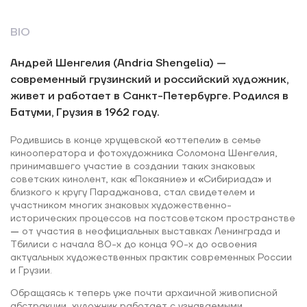
BIO
Андрей Шенгелия (Andria Shengelia) —
современный грузинский и российский художник,
живет и работает в Санкт-Петербурге. Родился в
Батуми, Грузия в 1962 году.
Родившись в конце хрущевской
«
оттепели
»
в семье
кинооператора и фотохудожника Соломона Шенгелия,
принимавшего участие в создании таких знаковых
советских кинолент, как
«
Покаяние
»
и
«
Сибириада
»
и
близкого к кругу Параджанова, стал свидетелем и
участником многих знаковых художественно-
исторических процессов на постсоветском пространстве
—
от участия в неофициальных выставках Ленинграда и
Тбилиси с начала 80-х до конца 90-х до освоения
актуальных художественных практик современных России
и Грузии.
Обращаясь к теперь уже почти архаичной живописной
абстракции, художник работает с узнаваемыми