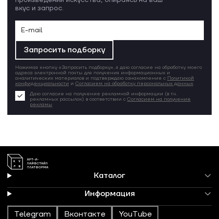
произведений искусства, опираясь на ваш
вкус и запрос.
Запросить подборку
Нажимая кнопку «Запросить подборку», я даю согласие на обработку моего
адреса электронной почты для получения информационных и
аналитических материалов и подтверждаю ознакомление с
Политикой
конфиденциальности
и
Согласием на обработку персональных данных
.
Даю согласие на получение рекламной информации (в т.ч.
рекламных рассылок) в соответствии с
Согласием на получение
рекламы
Каталог
Информация
Telegram
Вконтакте
YouTube