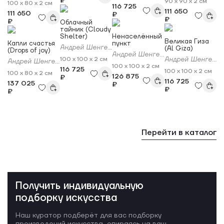
₽
90 x 90 x 2 см
100 x 80 x 2 см
116 725
111 650
111 650
₽
₽
₽
Облачный
тайник (Cloudy
Shelter)
Ненаселённый
Великая Гиза
Капли счастья
пункт
Андрей Шенгелия
(Al Giza)
(Drops of joy)
Андрей Шенгелия
100 x 100 x 2 см
Андрей Шенгелия
Андрей Шенгелия
100 x 100 x 2 см
116 725
100 x 100 x 2 см
100 x 80 x 2 см
126 875
₽
116 725
137 025
₽
₽
₽
Перейти в каталог
Получить индивидуальную
подборку искусства
Наш куратор подберёт для вас подборку