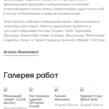
фольклорными формами и визуальными штампами,
отражающими поиски новых национальных идентичностей
в эпоху глобализации и цифровой революции.
Участник российских и международных, персональных и
групповых выставок. Работы художника хранятся в
частных собраниях России, Грузии, США, Германии,
Франции, Великобритании, Канады, Австралии, Финляндии
и других стран, а также Художественного Музея г. Батуми.
Artists Statement
Галерея работ
Маленький
Настроение
Лунная
Черная птица
секрет (Little
курения
механика
(Black bird)
secret)
(Smoked
Андрей Шенгелия
Андрей Шенгелия
mood)
Андрей Шенгелия