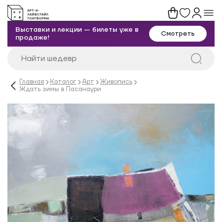
Выставки и лекции — билеты уже в
Смотреть
продаже!
Главная
Каталог
Арт
Живопись
Ждать зимы в Пасанаури