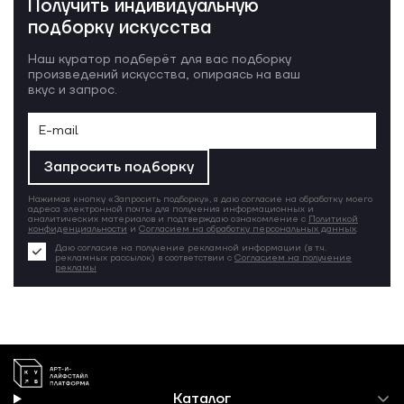
Получить индивидуальную
подборку искусства
Наш куратор подберёт для вас подборку
произведений искусства, опираясь на ваш
вкус и запрос.
Запросить подборку
Нажимая кнопку «Запросить подборку», я даю согласие на обработку моего
адреса электронной почты для получения информационных и
аналитических материалов и подтверждаю ознакомление с
Политикой
конфиденциальности
и
Согласием на обработку персональных данных
.
Даю согласие на получение рекламной информации (в т.ч.
рекламных рассылок) в соответствии с
Согласием на получение
рекламы
Каталог