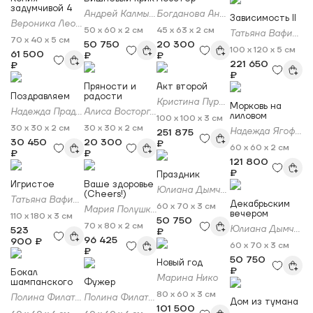
задумчивой 4
Андрей Калмыков
Богданова Анастасия
Зависимость II
Вероника Леонова
50 x 60 x 2 см
45 x 63 x 2 см
Татьяна Вафина
70 x 40 x 5 см
50 750
20 300
100 x 120 x 5 см
61 500
₽
₽
221 650
₽
₽
Пряности и
Акт второй
Поздравляем
радости
Кристина Пуршина
Морковь на
Надежда Прадес
Алиса Восторг (Alisa Vostorg)
лиловом
100 x 100 x 3 см
30 x 30 x 2 см
30 x 30 x 2 см
Надежда Ягофарова
251 875
30 450
20 300
₽
60 x 60 x 2 см
₽
₽
121 800
₽
Праздник
Игристое
Ваше здоровье
Юлиана Дымченко
(Cheers!)
Татьяна Вафина
Декабрьским
60 x 70 x 3 см
Мария Полушкина
вечером
110 x 180 x 3 см
50 750
70 x 80 x 2 см
Юлиана Дымченко
523
₽
96 425
900 ₽
60 x 70 x 3 см
₽
50 750
Новый год
₽
Бокал
Марина Нико
шампанского
Фужер
80 x 60 x 3 см
Полина Филатова
Полина Филатова
Дом из тумана
101 500