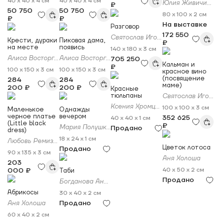
40 x 40 x 4 см
40 x 40 x 4 см
Юлия Живичина
₽
50 750
50 750
80 x 100 x 2 см
₽
₽
На выставке
Разговор
172 550
Святослав Игоревич Ушаков
Крести, дураки
Пиковая дама,
₽
на месте
появись
140 x 180 x 3 см
Алиса Восторг (Alisa Vostorg)
Алиса Восторг (Alisa Vostorg)
705 250
Кальман и
₽
100 x 150 x 3 см
100 x 150 x 3 см
красное вино
(посвящение
284
284
маме)
200 ₽
200 ₽
Красные
тюльпаны
Святослав Игоревич Ушаков
Ксения Хромцова
100 x 100 x 3 см
Маленькое
Однажды
черное платье
вечером
352 625
40 x 40 x 1 см
(Little black
₽
Мария Полушкина
Продано
dress)
18 x 24 x 1 см
Любовь Ремизова
Цветок лотоса
Продано
90 x 135 x 3 см
Аня Холоша
203
000 ₽
40 x 50 x 2 см
Таби
Продано
Богданова Анастасия
Абрикосы
30 x 40 x 2 см
Продано
Аня Холоша
60 x 40 x 2 см