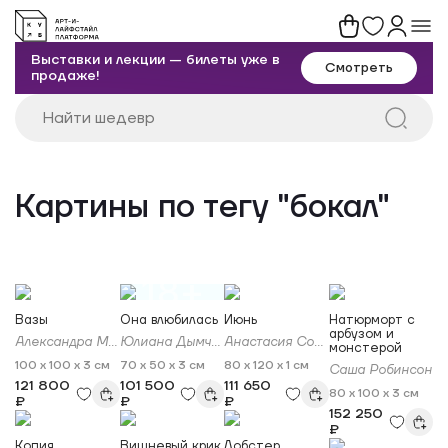
Выставки и лекции — билеты уже в
Смотреть
продаже!
Картины по тегу "бокал"
18+
Вазы
Она влюбилась
Июнь
Натюрморт с
арбузом и
Александра Мато
Юлиана Дымченко
Анастасия Соловьева
монстерой
100 x 100 x 3 см
70 x 50 x 3 см
80 x 120 x 1 см
Саша Робинсон
121 800
101 500
111 650
80 x 100 x 3 см
₽
₽
₽
152 250
₽
Копия
Вишневый крик
Лобстер