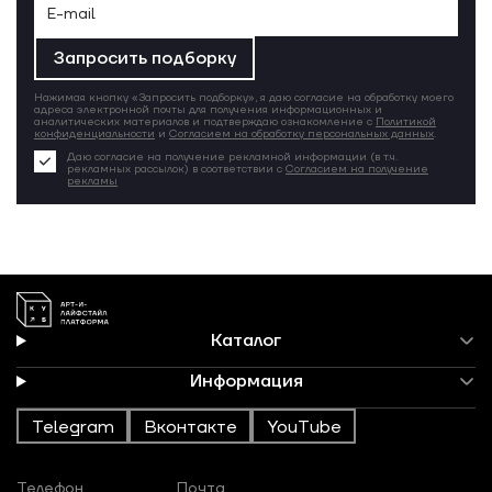
Запросить подборку
Нажимая кнопку «Запросить подборку», я даю согласие на обработку моего
адреса электронной почты для получения информационных и
аналитических материалов и подтверждаю ознакомление с
Политикой
конфиденциальности
и
Согласием на обработку персональных данных
.
Даю согласие на получение рекламной информации (в т.ч.
рекламных рассылок) в соответствии с
Согласием на получение
рекламы
Каталог
Информация
Telegram
Вконтакте
YouTube
Телефон
Почта