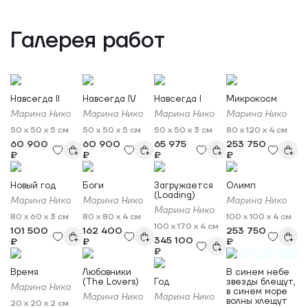
Галерея работ
Навсегда II
Навсегда IV
Навсегда I
Микрокосм
Марина Нико
Марина Нико
Марина Нико
Марина Нико
50 x 50 x 5 см
50 x 50 x 5 см
50 x 50 x 3 см
80 x 120 x 4 см
60 900
60 900
65 975
253 750
₽
₽
₽
₽
Новый год
Боги
Загружается
Олимп
(Loading)
Марина Нико
Марина Нико
Марина Нико
Марина Нико
80 x 60 x 3 см
80 x 80 x 4 см
100 x 100 x 4 см
100 x 170 x 4 см
101 500
162 400
253 750
345 100
₽
₽
₽
18+
₽
Время
Любовники
В синем небе
(The Lovers)
Год
звезды блещут,
Марина Нико
в синем море
Марина Нико
Марина Нико
волны хлещут
20 x 20 x 2 см