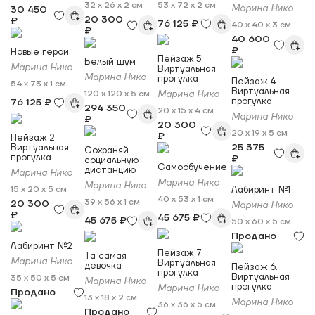
32 x 26 x 2 см
53 x 72 x 2 см
Марина Нико
30 450
20 300
₽
76 125 ₽
40 x 40 x 3 см
₽
40 600
₽
Новые герои
Пейзаж 5.
Белый шум
Марина Нико
Виртуальная
Марина Нико
прогулка
Пейзаж 4.
54 x 73 x 1 см
Виртуальная
120 x 120 x 5 см
Марина Нико
прогулка
76 125 ₽
294 350
20 x 15 x 4 см
Марина Нико
₽
20 300
20 x 19 x 5 см
₽
Пейзаж 2.
25 375
Виртуальная
Сохраняй
прогулка
₽
социальную
Самообучение
дистанцию
Марина Нико
Марина Нико
Марина Нико
15 x 20 x 5 см
Лабиринт №1
40 x 53 x 1 см
39 x 56 x 1 см
20 300
Марина Нико
₽
45 675 ₽
45 675 ₽
50 x 60 x 5 см
Продано
Лабиринт №2
Пейзаж 7.
Та самая
Марина Нико
Виртуальная
девочка
Пейзаж 6.
прогулка
Виртуальная
35 x 50 x 5 см
Марина Нико
прогулка
Марина Нико
Продано
13 x 18 x 2 см
Марина Нико
36 x 36 x 5 см
Продано