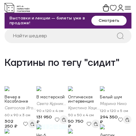
Выставки и лекции — билеты уже в
Смотреть
продаже!
Картины по тегу "сидит"
Вечер в
В мастерской
Оптическая
Белый шум
Касабланке
интервенция
Света Курникова
Марина Нико
Святослав Игоревич Ушаков
Кристина Хацкевич
90 x 120 x 4 см
120 x 120 x 5 см
60 x 90 x 3 см
50 x 50 x 4 см
131 950
294 350
302
50 750
₽
₽
18+
250 ₽
₽
Ню 6
Диптих.