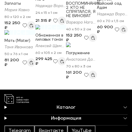
Заплаты
ВОСПОМИНАНИЕ
Райский сад.
Надежда Воронцова
2. КТО НЕ
Адам
Мария Кавко
СПРЯТАЛСЯ, Я
24 x 15 x 1 см
Надежда Воронцова
НЕ ВИНОВАТ
80 x 120 x 2 см
21 315 ₽
60 x 70 x 1,5 см
Варвара Нагорнова
152 250
18+
60 900
₽
18+
40 x 50 x 2 см
₽
152 250
Обнаженная в
лиловых тонах
₽
Мать (Mater)
Алексей Щемелинский
Таня Иванкова
60 x 105 x 2 см
Погружение
50 x 76 x 1 см
299 425
Анастасия Даниленко
81 200
₽
₽
70 x 80 x 3 см
161 200
₽
Каталог
Информация
Telegram
Вконтакте
YouTube