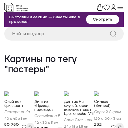
Выставки и лекции — билеты уже в
Смотреть
продаже!
Картины по тегу
"постеры"
Сияй как
Диптих
Диптих На
Символ
бриллиант
«Приход
случай, если
(Symbol)
надежды»
выключат свет.
Екатерина Харланенкова
Сергей Акрамов
Цветопробы №3
Спасибкина Вера
40 x 40 x 1 см
120 x 100 x 3 см
Лана Стальная
42 x 30 x 3 см
50 750
232
24 x 18 x 1,5 см