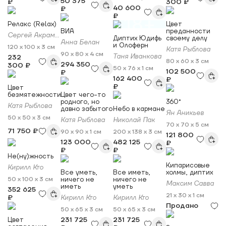
50 375
₽
300 ₽
40 600
₽
₽
18+
Релакс (Relax)
Цвет
ВИА
преданности
Сергей Акрамов
Диптих Юдифь
своему делу
Анна Белан
и Олоферн
120 x 100 x 3 см
Катя Рыблова
90 x 80 x 4 см
Таня Иванкова
232
80 x 60 x 3 см
294 350
300 ₽
50 x 76 x 1 см
102 500
₽
162 400
₽
₽
Цвет
безмятежности
Цвет чего-то
родного, но
360°
Катя Рыблова
давно забытого
Небо в кармане
Ян Аникьев
50 x 50 x 3 см
Катя Рыблова
Николай Пак
70 x 70 x 5 см
71 750 ₽
90 x 90 x 1 см
200 x 138 x 3 см
121 800
123 000
482 125
₽
₽
₽
Не(ну)жность
Кипарисовые
Кирилл Кто
Все уметь,
Все иметь,
холмы, диптих
50 x 100 x 3 см
ничего не
ничего не
Максим Савва
иметь
уметь
352 625
21 x 30 x 1 см
₽
Кирилл Кто
Кирилл Кто
Продано
50 x 65 x 3 см
50 x 65 x 3 см
231 725
231 725
Цвет