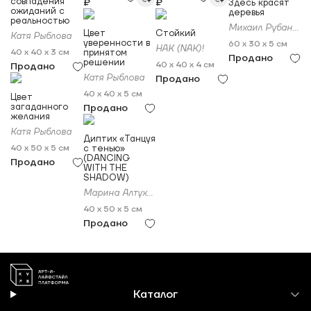
совпадения
₽
₽
Здесь красят
ожиданий с
деревья
реальностью
Михаил Рубанков
Цвет
Стойкий
Катя Рыблова
уверенности в
60 x 30 x 5 см
НАК (NAK)!
40 x 40 x 3 см
принятом
Продано
решении
40 x 40 x 4 см
Продано
Катя Рыблова
Продано
40 x 40 x 5 см
Цвет
загаданного
Продано
желания
Катя Рыблова
Диптих «Танцуя
40 x 50 x 5 см
с тенью»
(DANCING
Продано
WITH THE
SHADOW)
Марина Алтухова
40 x 50 x 5 см
Продано
Каталог