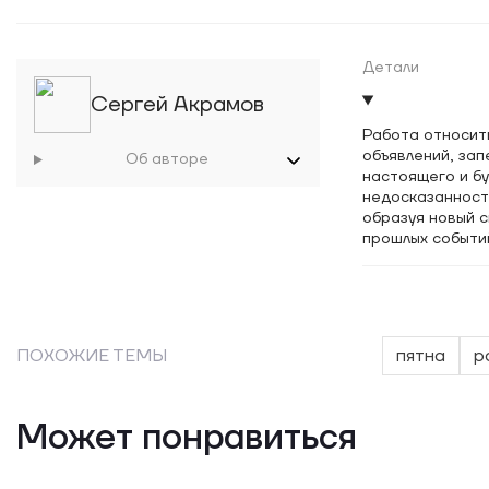
Детали
Сергей Акрамов
Работа относить
объявлений, за
Об авторе
настоящего и б
недосказанности
образуя новый с
прошлых событи
ПОХОЖИЕ ТЕМЫ
пятна
р
Может понравиться