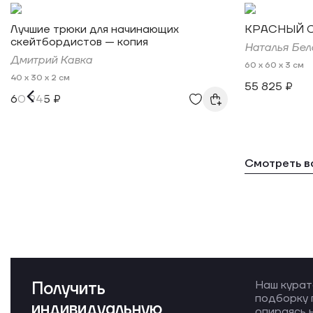
Лучшие трюки для начинающих
КРАСНЫЙ 
скейтбордистов — копия
Наталья Бел
Дмитрий Кавка
60 x 60 x 3 см
40 x 30 x 2 см
55 825 ₽
60 945 ₽
Смотреть в
Получить
Наш курат
подборку 
индивидуальную
опираясь н