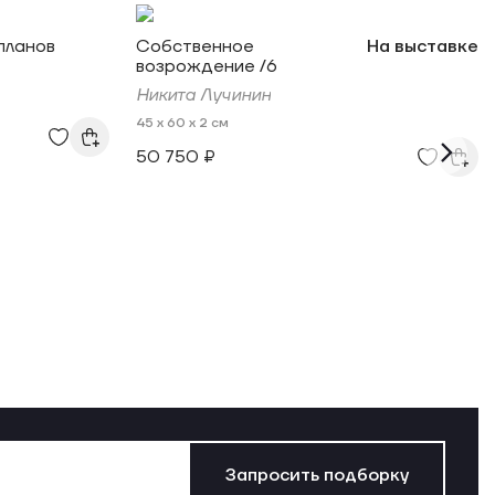
планов
Собственное
На выставке
возрождение /6
Никита Лучинин
45 x 60 x 2 см
50 750 ₽
Запросить подборку