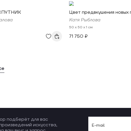
СПУТНИК
Цвет предвкушения новых 
алова
Катя Рыблова
50 x 50 x 1 см
71 750 ₽
се
ор подберёт для вас
произведений искусства,
а ваш вкус и запрос.