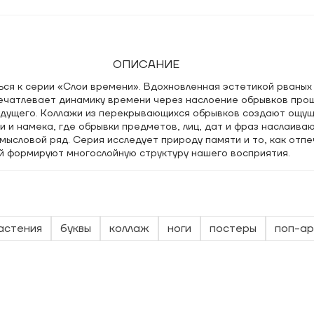
ОПИСАНИЕ
ся к серии «Слои времени». Вдохновленная эстетикой рваных
печатлевает динамику времени через наслоение обрывков прош
удущего. Коллажи из перекрывающихся обрывков создают ощу
 и намека, где обрывки предметов, лиц, дат и фраз наслаиваю
мысловой ряд. Серия исследует природу памяти и то, как отпе
й формируют многослойную структуру нашего восприятия.
астения
буквы
коллаж
ноги
постеры
поп-ар