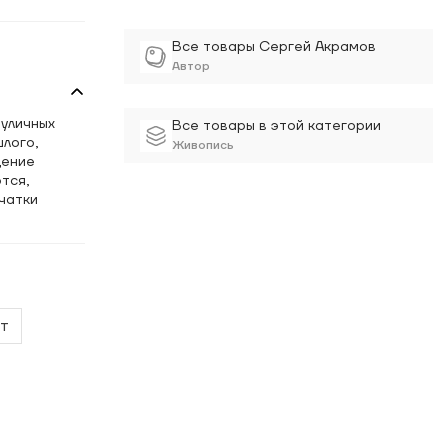
Все товары Сергей Акрамов
Автор
 уличных
Все товары в этой категории
лого,
Живопись
щение
тся,
чатки
т