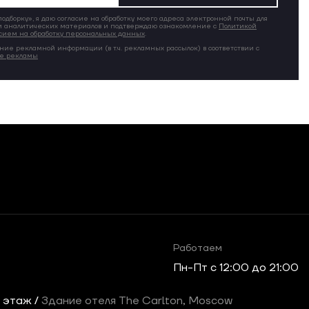
дборку», я даю согласие на обработку моего адреса электронной почты для
 аналитических материалов и подтверждаю ознакомление с
Политикой
сием на обработку персональных данных
.
ние рекламной информации (в т.ч. рекламных рассылок) в соответствии с
ие рекламы
Работаем
Пн-Пт c 12:00 до 21:00
2 этаж /
Здание отеля The Carlton, Moscow