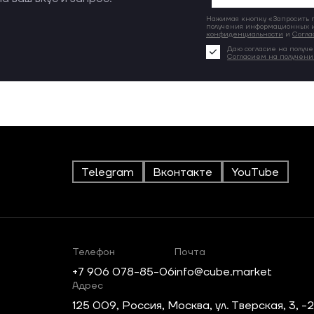
Нажимая кнопку «Запросить по
получения информационных и
конфиденциальности
и
Согла
Даю согласие на получе
Согласием на получен
Telegram
Вконтакте
YouTube
Телефон
Почта
+7 906 078-85-06
info@cube.market
Адрес
125 009, Россия, Москва, ул. Тверская, 3, -