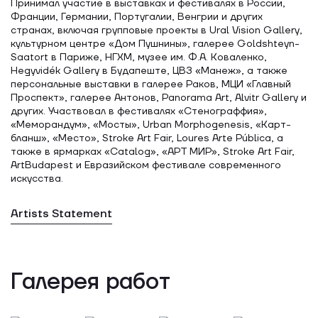
Принимал участие в выставках и фестивалях в России,
Франции, Германии, Португалии, Венгрии и других
странах, включая групповые проекты в Ural Vision Gallery,
культурном центре «Дом Пушнины», галерее Goldshteyn-
Saatort в Париже, НГХМ, музее им. Ф.А. Коваленко,
Hegyvidék Gallery в Будапеште, ЦВЗ «Манеж», а также
персональные выставки в галерее Раков, МЦИ «Главный
Проспект», галерее Антонов, Panorama Art, Alvitr Gallery и
других. Участвовал в фестивалях «Стенограффия»,
«Меморандум», «Мосты», Urban Morphogenesis, «Карт-
бланш», «Место», Stroke Art Fair, Loures Arte Pública, а
также в ярмарках «Catalog», «АРТ МИР», Stroke Art Fair,
ArtBudapest и Евразийском фестивале современного
искусства.
Artists Statement
Галерея работ