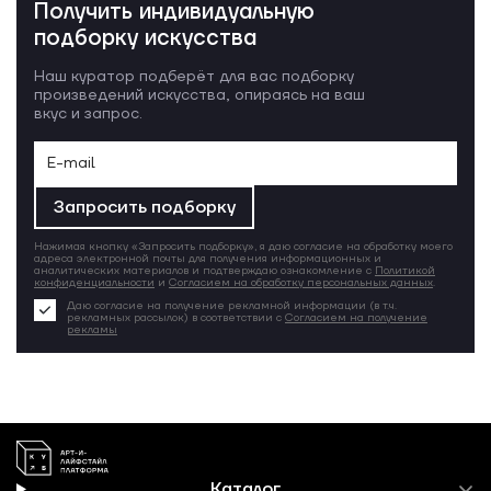
Получить индивидуальную
подборку искусства
Наш куратор подберёт для вас подборку
произведений искусства, опираясь на ваш
вкус и запрос.
Запросить подборку
Нажимая кнопку «Запросить подборку», я даю согласие на обработку моего
адреса электронной почты для получения информационных и
аналитических материалов и подтверждаю ознакомление с
Политикой
конфиденциальности
и
Согласием на обработку персональных данных
.
Даю согласие на получение рекламной информации (в т.ч.
рекламных рассылок) в соответствии с
Согласием на получение
рекламы
Каталог