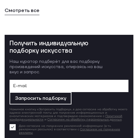
Смотреть все
Получить индивидуальную
подборку искусства
Наш куратор подберёт для вас подборку
произведений искусства, опираясь на ваш
вкус и запрос.
Запросить подборку
Нажимая кнопку «Запросить подборку», я даю согласие на обработку моего
адреса электронной почты для получения информационных и
аналитических материалов и подтверждаю ознакомление с
Политикой
конфиденциальности
и
Согласием на обработку персональных данных
.
Даю согласие на получение рекламной информации (в т.ч.
рекламных рассылок) в соответствии с
Согласием на получение
рекламы