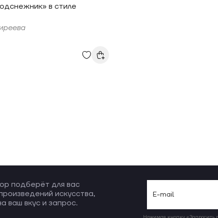
одснежник» в стиле
иреева
ор подберёт для вас
произведений искусства,
а ваш вкус и запрос.
Нажимая кнопку «Запросить по