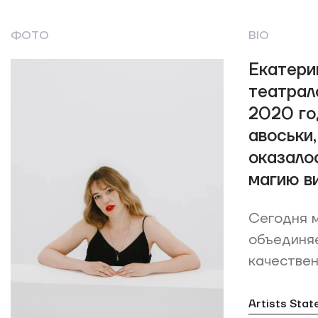
ФОТО
BIO
Екатери
театрал
2020 го
авоськи
оказалос
магию в
Сегодня м
объединяе
качествен
Artists Sta