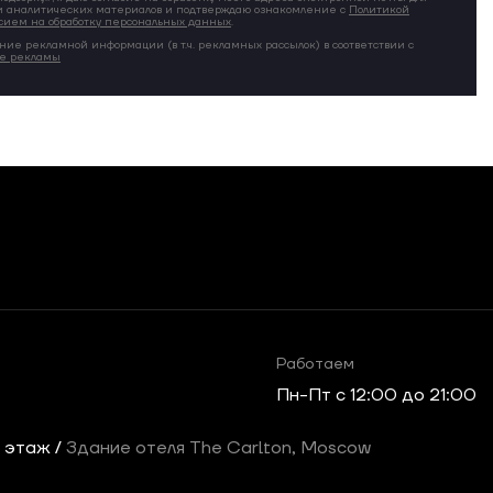
 аналитических материалов и подтверждаю ознакомление с
Политикой
сием на обработку персональных данных
.
ние рекламной информации (в т.ч. рекламных рассылок) в соответствии с
ие рекламы
Работаем
Пн-Пт c 12:00 до 21:00
2 этаж /
Здание отеля The Carlton, Moscow