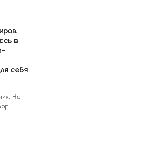
иров,
ась в
и-
для себя
ник. Но
бор