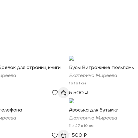
релок для страниц книги
Бусы Витражные тюльпаны
иреева
Екатерина Миреева
1 x 1 x 1 см
5 500 ₽
 телефона
Авоська для бутылки
иреева
Екатерина Миреева
11 x 27 x 10 см
1 500 ₽