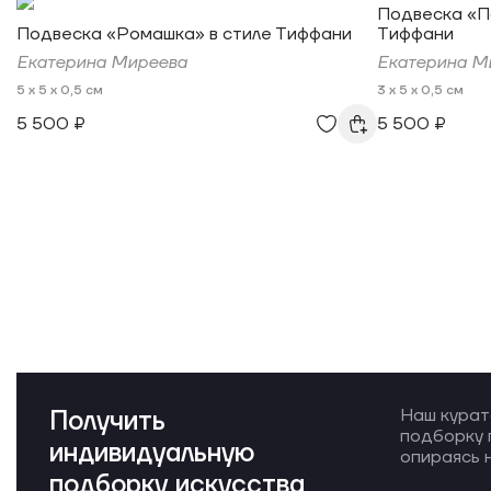
Подвеска «П
Подвеска «Ромашка» в стиле Тиффани
Тиффани
Екатерина Миреева
Екатерина М
5 x 5 x 0,5 см
3 x 5 x 0,5 см
5 500 ₽
5 500 ₽
Получить
Наш курат
подборку 
индивидуальную
опираясь н
подборку искусства