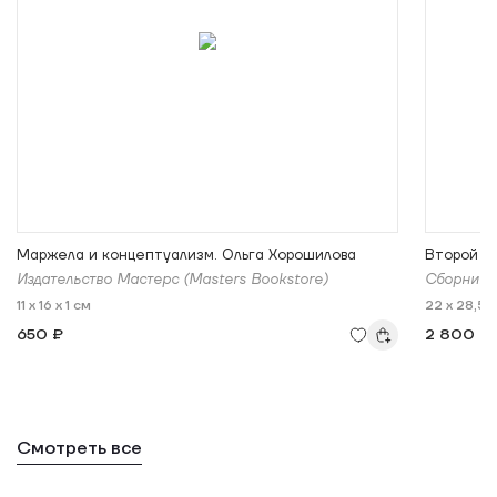
Маржела и концептуализм. Ольга Хорошилова
Второй т
Издательство Мастерс (Masters Bookstore)
Сборник 
11 x 16 x 1 см
22 x 28,5 x
650 ₽
2 800 ₽
Смотреть все