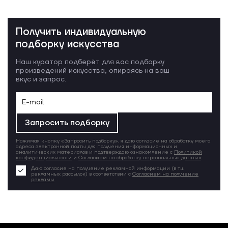
Получить индивидуальную
подборку искусства
Наш куратор подберёт для вас подборку
произведений искусства, опираясь на ваш
вкус и запрос.
Запросить подборку
Нажимая кнопку «Запросить подборку», я даю согласие на обработку моего
адреса электронной почты для получения информационных и
аналитических материалов и подтверждаю ознакомление с
Политикой
конфиденциальности
и
Согласием на обработку персональных данных
.
Даю согласие на получение рекламной информации (в т.ч.
рекламных рассылок) в соответствии с
Согласием на получение
рекламы