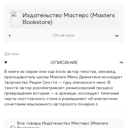
Издательство Мастерс (Masters
Bookstore)
Об авторе
Детали
ОПИСАНИЕ
В книге из серии one cup book автор текстов, киновед,
преподаватель школы Masters Мила Двинятина исследует
творчество Ридли Скотта — гуру эпического кино. В
тексте автор рассматривает режиссерский процесс
превращения истории — в зрелище, исследует типичные
черты скоттовского стиля и размышляет об элегантном
сочетании изысканного авторского почерка с
последующим коммерческим успехом его работ.
Рассказывая читателю биографию Скотта, автор
объясняет, как детство в индустриальной Англии
Все товары Издательство Мастерс (Masters
сформировало визуальный стиль режиссера, а работа в