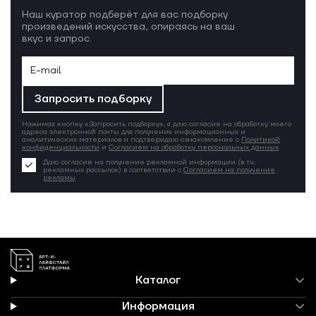
Наш куратор подберёт для вас подборку
произведений искусства, опираясь на ваш
вкус и запрос.
Запросить подборку
Нажимая кнопку «Запросить подборку», я даю согласие на обработку моего
адреса электронной почты для получения информационных и
аналитических материалов и подтверждаю ознакомление с
Политикой
конфиденциальности
и
Согласием на обработку персональных данных
.
Даю согласие на получение рекламной информации (в т.ч.
рекламных рассылок) в соответствии с
Согласием на получение
рекламы
Каталог
Информация