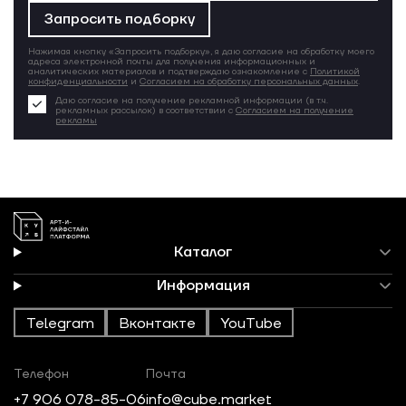
Запросить подборку
Нажимая кнопку «Запросить подборку», я даю согласие на обработку моего
адреса электронной почты для получения информационных и
аналитических материалов и подтверждаю ознакомление с
Политикой
конфиденциальности
и
Согласием на обработку персональных данных
.
Даю согласие на получение рекламной информации (в т.ч.
рекламных рассылок) в соответствии с
Согласием на получение
рекламы
Каталог
Информация
Telegram
Вконтакте
YouTube
Телефон
Почта
+7 906 078-85-06
info@cube.market