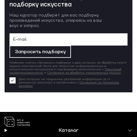
подборку искусства
Наш куратор подберёт для вас подборку
произведений искусства, опираясь на ваш
вкус и запрос.
Запросить подборку
Нажимая кнопку «Запросить подборку», я даю согласие на обработку моего
адреса электронной почты для получения информационных и
аналитических материалов и подтверждаю ознакомление с
Политикой
конфиденциальности
и
Согласием на обработку персональных данных
.
Даю согласие на получение рекламной информации (в т.ч.
рекламных рассылок) в соответствии с
Согласием на получение
рекламы
Каталог