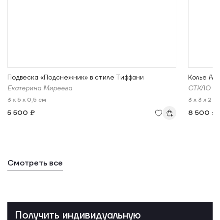
Подвеска «Подснежник» в стиле Тиффани
Колье Ал
Екатерина Миреева
СТКЛО (S
3 x 5 x 0,5 см
3 x 3 x 2 с
5 500 ₽
8 500 ₽
Смотреть все
Получить индивидуальную