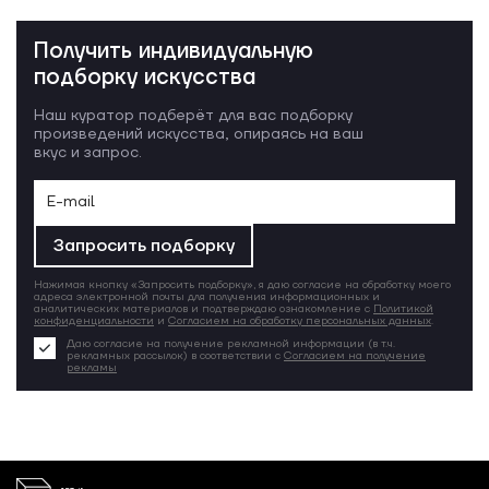
Получить индивидуальную
подборку искусства
Наш куратор подберёт для вас подборку
произведений искусства, опираясь на ваш
вкус и запрос.
Запросить подборку
Нажимая кнопку «Запросить подборку», я даю согласие на обработку моего
адреса электронной почты для получения информационных и
аналитических материалов и подтверждаю ознакомление с
Политикой
конфиденциальности
и
Согласием на обработку персональных данных
.
Даю согласие на получение рекламной информации (в т.ч.
рекламных рассылок) в соответствии с
Согласием на получение
рекламы