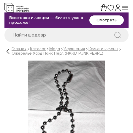
Выставки и лекции — билеты уже в
Смотреть
продаже!
Главная
Каталог
Мода
Украшения
Колье и кулоны
Ожерелье Хард Панк Перл (HARD PUNK PEARL)