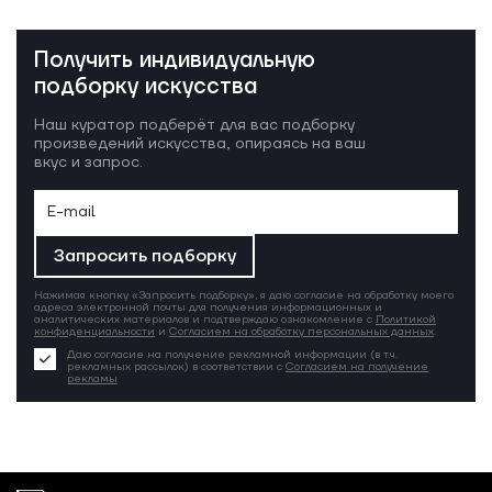
Получить индивидуальную
подборку искусства
Наш куратор подберёт для вас подборку
произведений искусства, опираясь на ваш
вкус и запрос.
Запросить подборку
Нажимая кнопку «Запросить подборку», я даю согласие на обработку моего
адреса электронной почты для получения информационных и
аналитических материалов и подтверждаю ознакомление с
Политикой
конфиденциальности
и
Согласием на обработку персональных данных
.
Даю согласие на получение рекламной информации (в т.ч.
рекламных рассылок) в соответствии с
Согласием на получение
рекламы