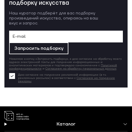
подборку искусства
Наш куратор подберёт для вас подборку
произведений искусства, опираясь на ваш
вкус и запрос.
Запросить подборку
Нажимая кнопку «Запросить подборку», я даю согласие на обработку моего
адреса электронной почты для получения информационных и
аналитических материалов и подтверждаю ознакомление с
Политикой
конфиденциальности
и
Согласием на обработку персональных данных
.
Даю согласие на получение рекламной информации (в т.ч.
рекламных рассылок) в соответствии с
Согласием на получение
рекламы
Каталог