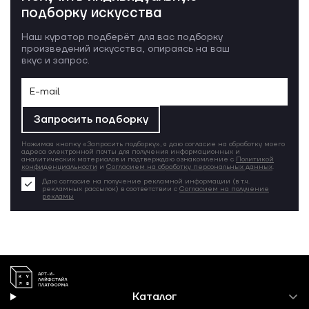
подборку искусства
Наш куратор подберёт для вас подборку
произведений искусства, опираясь на ваш
вкус и запрос.
Запросить подборку
Нажимая кнопку «Запросить подборку», я даю согласие на обработку моего
адреса электронной почты для получения информационных и
аналитических материалов и подтверждаю ознакомление с
Политикой
конфиденциальности
и
Согласием на обработку персональных данных
.
Даю согласие на получение рекламной информации (в т.ч.
рекламных рассылок) в соответствии с
Согласием на получение
рекламы
Каталог