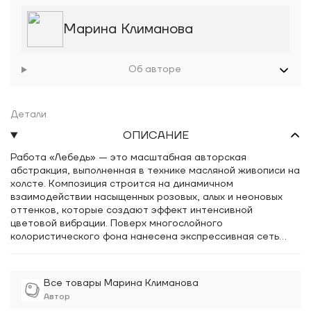
Марина Климанова
Об авторе
Детали
ОПИСАНИЕ
Работа «Лебедь» — это масштабная авторская
абстракция, выполненная в технике масляной живописи на
холсте. Композиция строится на динамичном
взаимодействии насыщенных розовых, алых и неоновых
оттенков, которые создают эффект интенсивной
цветовой вибрации. Поверх многослойного
колористического фона нанесена экспрессивная сеть
тонких темных линий и брызг, напоминающих органические
структуры или очертания ветвей, что придает полотну
глубину и ритмическую сложность. В этой интерьерной
Все товары Марина Климанова
живописи мастерски сбалансированы хаотичные капли
Автор
краски и выверенные цветовые пятна желтого, зеленого и