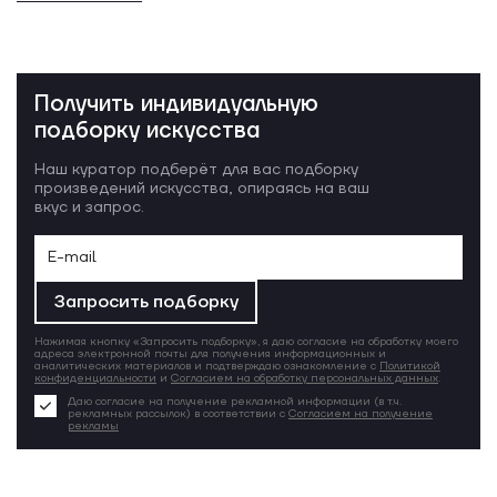
Получить индивидуальную
подборку искусства
Наш куратор подберёт для вас подборку
произведений искусства, опираясь на ваш
вкус и запрос.
Запросить подборку
Нажимая кнопку «Запросить подборку», я даю согласие на обработку моего
адреса электронной почты для получения информационных и
аналитических материалов и подтверждаю ознакомление с
Политикой
конфиденциальности
и
Согласием на обработку персональных данных
.
Даю согласие на получение рекламной информации (в т.ч.
рекламных рассылок) в соответствии с
Согласием на получение
рекламы