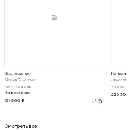
Возрождение
Пятьсот 
Мария Тихонова
Николай 
100 x 150 x 2 см
70 x 90 x 
На выставке
223 300
121 800 ₽
Смотреть все