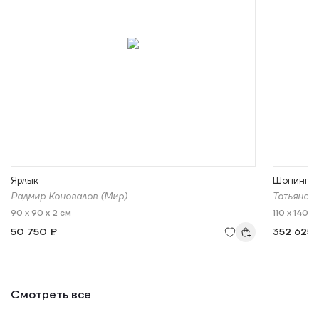
Ярлык
Шопинг
Радмир Коновалов (Мир)
Татьяна 
90 x 90 x 2 см
110 x 140 x
50 750 ₽
352 625 
Смотреть все