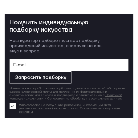
Получить индивидуальную
подборку искусства
Наш куратор подберёт для вас подборку
произведений искусства, опираясь на ваш
вкус и запрос.
Запросить подборку
Нажимая кнопку «Запросить подборку», я даю согласие на обработку моего
адреса электронной почты для получения информационных и
аналитических материалов и подтверждаю ознакомление с
Политикой
конфиденциальности
и
Согласием на обработку персональных данных
.
Даю согласие на получение рекламной информации (в т.ч.
рекламных рассылок) в соответствии с
Согласием на получение
рекламы