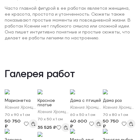
Часто главной фигурой в ее работах является женщина,
ее красота, простота и утонченность. Сюжеты также
показывают простые моменты из повседневной жизни. В
работах Ксении нет глубокого смысла или сложной идеи.
Она пишет интуитивно понятные и простые сюжеты, что
делает ее работы легкими по настроению.
Галерея работ
Марионетка
Красное
Дама с птицей
Дама роз
платье
Ксения Хромцова
Ксения Хромцова
Ксения Хромцова
Ксения Хромцова
70 x 90 x 1 см
60 x 50 x 1 см
70 x 80 x 1 см
70 x 50 x 1 см
50 750
40 600
50 750
₽
₽
₽
35 525 ₽