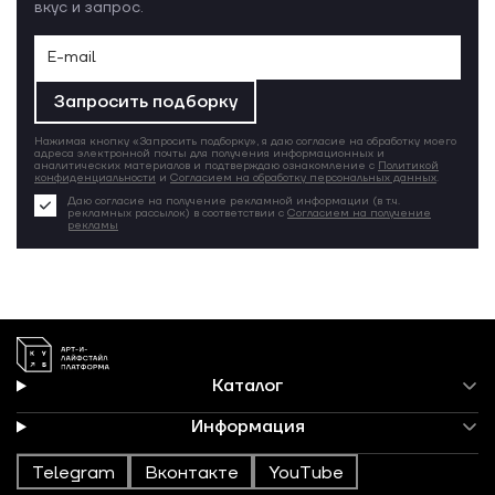
вкус и запрос.
Запросить подборку
Нажимая кнопку «Запросить подборку», я даю согласие на обработку моего
адреса электронной почты для получения информационных и
аналитических материалов и подтверждаю ознакомление с
Политикой
конфиденциальности
и
Согласием на обработку персональных данных
.
Даю согласие на получение рекламной информации (в т.ч.
рекламных рассылок) в соответствии с
Согласием на получение
рекламы
Каталог
Информация
Telegram
Вконтакте
YouTube