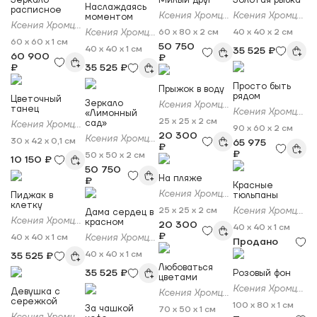
Зеркало
Милый друг
Золотая рыбка
Наслаждаясь
расписное
Ксения Хромцова
Ксения Хромцова
моментом
Ксения Хромцова
Ксения Хромцова
60 x 80 x 2 см
40 x 40 x 2 см
60 x 60 x 1 см
50 750
40 x 40 x 1 см
35 525 ₽
60 900
₽
₽
35 525 ₽
Просто быть
Прыжок в воду
рядом
Цветочный
Зеркало
Ксения Хромцова
танец
Ксения Хромцова
«Лимонный
25 x 25 x 2 см
сад»
Ксения Хромцова
90 x 60 x 2 см
20 300
Ксения Хромцова
30 x 42 x 0,1 см
65 975
₽
₽
50 x 50 x 2 см
10 150 ₽
50 750
На пляже
₽
Красные
Ксения Хромцова
Пиджак в
тюльпаны
клетку
25 x 25 x 2 см
Ксения Хромцова
Дама сердец в
Ксения Хромцова
красном
20 300
40 x 40 x 1 см
₽
40 x 40 x 1 см
Ксения Хромцова
Продано
40 x 40 x 1 см
35 525 ₽
Любоваться
35 525 ₽
Розовый фон
цветами
Ксения Хромцова
Девушка с
Ксения Хромцова
сережкой
100 x 80 x 1 см
За чашкой
70 x 50 x 1 см