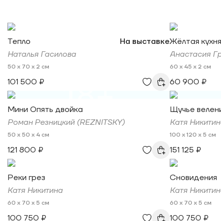
Тепло
На выставке
Жёлтая кухн
Наталья Гасилова
Анастасия Г
50 x 70 x 2 см
60 x 45 x 2 см
101 500 ₽
60 900 ₽
18+
Мини Опять двойка
Щучье велен
Роман Резницкий (REZNITSKY)
Катя Никитин
50 x 50 x 4 см
100 x 120 x 5 см
121 800 ₽
151 125 ₽
Реки грез
Сновидения
Катя Никитина
Катя Никитин
60 x 70 x 5 см
60 x 70 x 5 см
100 750 ₽
100 750 ₽