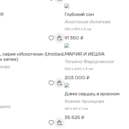
Я
Глубокий сон
Анастасия Антипова
130 x 150 x 5 см
91 350 ₽
 серия «Искатели» (Untitled,
МАРИЯ И ИЕШУА
 series)
Татьяна Федоровская
зова
100 x 200 x 3 см
203 000 ₽
Дама сердец в красном
Ксения Хромцова
дина
40 x 40 x 1 см
м
35 525 ₽