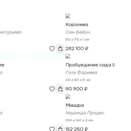
я
Королева
ригорьева
Сен Бейон
50 x 70 x 1 см
282 100 ₽
18+
ие
Пробуждение сада II
а
Галя Фадеева
60 x 80 x 5 см
90 900 ₽
Мишура
а
Надежда Прадес
100 x 140 x 2 см
152 250 ₽