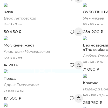
Ключ
СУБСТАНЦИ
Вера Петровская
Ян Аникьев
14 x 19 x 3 см
80 x 80 x 4 см
30 450 ₽
284 200 ₽
Молчание, жест
Без названия,
«The seekers»
Анастасия Малиновская
Любовь Реми
10 x 15 x 2 см
30 x 40 x 2 см
14 210 ₽
18+
71 050 ₽
Повод
Колечко
Дарья Емельянова
Надежда Бол
25 x 35 x 3 см
140 x 100 x 2,5 с
151 500 ₽
253 750 ₽