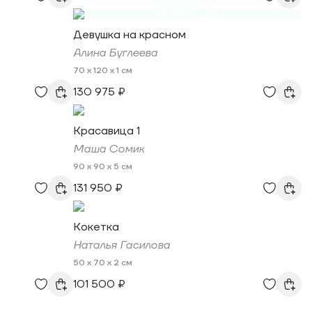
18+
Девушка на красном
Алина Буглеева
70 x 120 x 1 см
130 975 ₽
Красавица 1
Маша Сомик
90 x 90 x 5 см
131 950 ₽
Кокетка
Наталья Гасилова
50 x 70 x 2 см
101 500 ₽