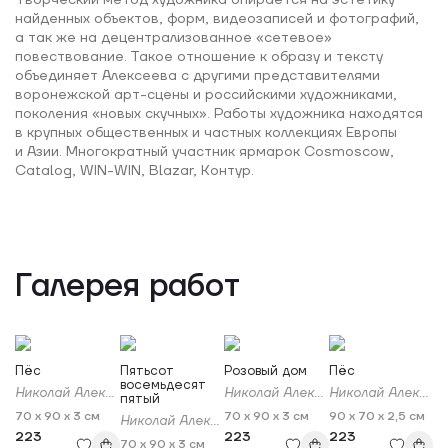
Творческий метод художника опирается на эстетику
найденных объектов, форм, видеозаписей и фотографий,
а так же на децентрализованное «сетевое»
повествование. Такое отношение к образу и тексту
объединяет Алексеева с другими представителями
воронежской арт-сцены и российскими художниками,
поколения «новых скучных». Работы художника находятся
в крупных общественных и частных коллекциях Европы
и Азии. Многократный участник ярмарок Cosmoscow,
Catalog, WIN-WIN, Blazar, Контур.
Галерея работ
Пёс
Пятьсот
Розовый дом
Пёс
восемьдесят
Николай Алексеев
Николай Алексеев
Николай Алексеев
пятый
70 x 90 x 3 см
70 x 90 x 3 см
90 x 70 x 2,5 см
Николай Алексеев
223
223
223
70 x 90 x 3 см