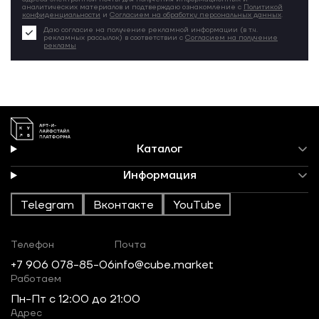
аналитических материалов и подтверждаю ознакомление с
Политикой
конфиденциальности
и
Согласием на обработку персональных данных
.
Даю согласие на получение рекламной информации (в т.ч.
рекламных рассылок) в соответствии с
Согласием на получение
рекламы
Каталог
Информация
Telegram
Вконтакте
YouTube
Телефон
Почта
+7 906 078-85-06
info@cube.market
Работаем
Пн-Пт c 12:00 до 21:00
Адрес