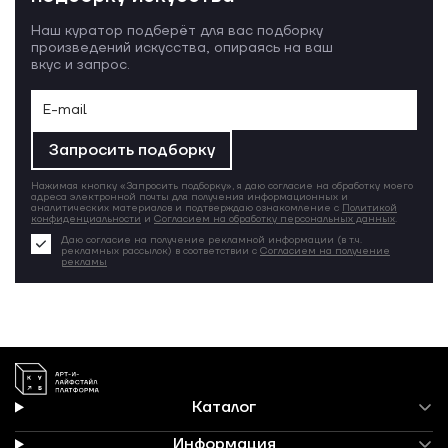
Наш куратор подберёт для вас подборку
произведений искусства, опираясь на ваш
вкус и запрос.
Запросить подборку
Нажимая кнопку «Запросить подборку», я даю согласие на обработку моего
адреса электронной почты для получения информационных и
аналитических материалов и подтверждаю ознакомление с
Политикой
конфиденциальности
и
Согласием на обработку персональных данных
.
Даю согласие на получение рекламной информации (в т.ч.
рекламных рассылок) в соответствии с
Согласием на получение
рекламы
Каталог
Информация