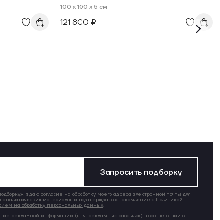
100 x 100 x 5 см
121 800 ₽
Запросить подборку
дборку», я даю согласие на обработку моего адреса электронной почты для
 аналитических материалов и подтверждаю ознакомление с
Политикой
сием на обработку персональных данных
.
ние рекламной информации (в т.ч. рекламных рассылок) в соответствии с