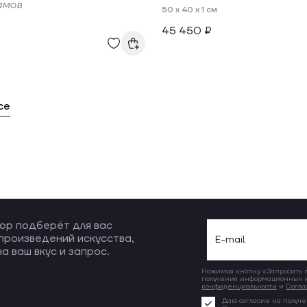
амов
50 x 40 x 1 см
45 450 ₽
се
ор подберёт для вас
произведений искусства,
а ваш вкус и запрос.
Нажимая кнопку «Запросить по
получения информационных и
конфиденциальности
и
Согла
Даю согласие на получе