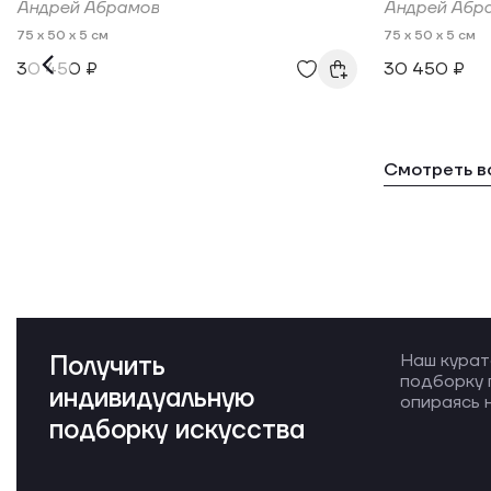
Андрей Абрамов
Андрей Абр
75 x 50 x 5 см
75 x 50 x 5 см
30 450 ₽
30 450 ₽
Смотреть в
Получить
Наш курат
подборку 
индивидуальную
опираясь н
подборку искусства