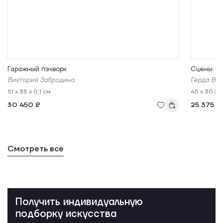
Гаражный пэчворк
Сцены. К
Виктория Забродина
Герда Ва
51 x 35 x 0,1 см
45 x 30 x 
30 450 ₽
25 375 ₽
Смотреть все
Получить индивидуальную
подборку искусства