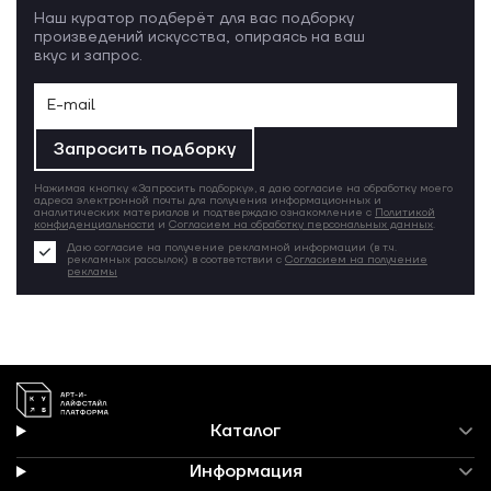
Наш куратор подберёт для вас подборку
произведений искусства, опираясь на ваш
вкус и запрос.
Запросить подборку
Нажимая кнопку «Запросить подборку», я даю согласие на обработку моего
адреса электронной почты для получения информационных и
аналитических материалов и подтверждаю ознакомление с
Политикой
конфиденциальности
и
Согласием на обработку персональных данных
.
Даю согласие на получение рекламной информации (в т.ч.
рекламных рассылок) в соответствии с
Согласием на получение
рекламы
Каталог
Информация