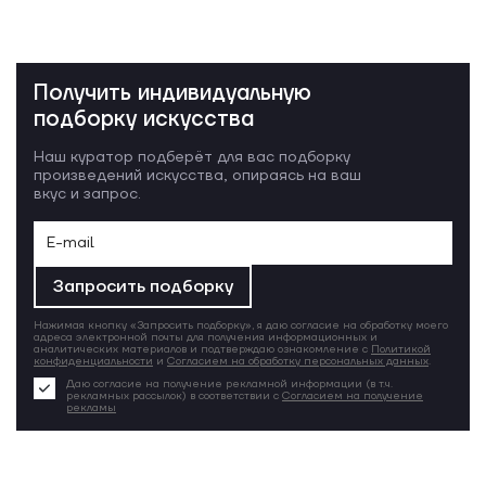
Получить индивидуальную
подборку искусства
Наш куратор подберёт для вас подборку
произведений искусства, опираясь на ваш
вкус и запрос.
Запросить подборку
Нажимая кнопку «Запросить подборку», я даю согласие на обработку моего
адреса электронной почты для получения информационных и
аналитических материалов и подтверждаю ознакомление с
Политикой
конфиденциальности
и
Согласием на обработку персональных данных
.
Даю согласие на получение рекламной информации (в т.ч.
рекламных рассылок) в соответствии с
Согласием на получение
рекламы