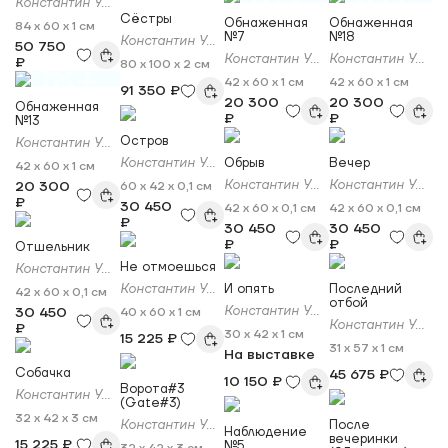
Константин Ужве
Сёстры
Обнаженная
Обнаженная
84 x 60 x 1 см
№7
№18
Константин Ужве
50 750
Константин Ужве
Константин Ужве
₽
80 x 100 x 2 см
18+
42 x 60 x 1 см
42 x 60 x 1 см
91 350 ₽
20 300
20 300
Обнаженная
₽
₽
№13
Остров
Константин Ужве
Константин Ужве
Обрыв
Вечер
42 x 60 x 1 см
Константин Ужве
Константин Ужве
20 300
60 x 42 x 0,1 см
₽
30 450
42 x 60 x 0,1 см
42 x 60 x 0,1 см
₽
30 450
30 450
₽
₽
Отшельник
Не отмоешься
Константин Ужве
Константин Ужве
И опять
Последний
42 x 60 x 0,1 см
отбой
Константин Ужве
30 450
40 x 60 x 1 см
Константин Ужве
₽
30 x 42 x 1 см
15 225 ₽
31 x 57 x 1 см
На выставке
Собачка
45 675 ₽
10 150 ₽
Ворота#3
Константин Ужве
(Gate#3)
32 x 42 x 3 см
Константин Ужве
После
Наблюдение
вечеринки
15 225 ₽
№5