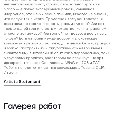
негрунтованный холст, хлорка, аэрозольная краска и
масло — я люблю экспериментировать, смешивая
инородное, это некий сеанс алхимии, никогда не знаешь,
что получится в итоге. Продолжая тему контрастов, я
размышляю о гранях. Что есть грань и где она? Или нет
только одной грани, а есть множество, как на граненом
стакане или алмазе? Или граней нет вовсе, и все у нас в
голове? Есть ли грань между добром и злом, между
вымыслом и реальностью, между черным и белым, правдой
и ложью, абстрактным и фигуративным?» Автор имеет
значительный выставочный опыт как в персональных, так и
в групповых проектах, участвовал во всех крупных арт-
ярмарках, таких как Cosmoscow, WinWin, 1703 и PAF.
Работы находятся в частных коллекциях в России, США,
Италии.
Artists Statement
Галерея работ