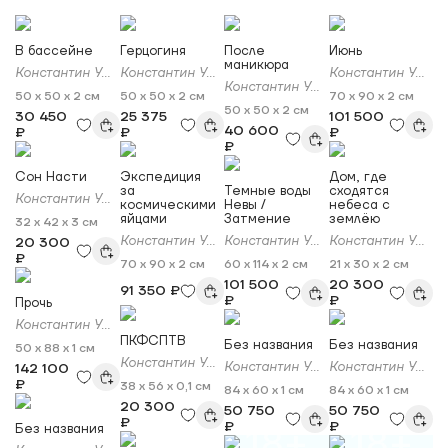
В бассейне
Герцогиня
После
Июнь
маникюра
Константин Ужве
Константин Ужве
Константин Ужве
Константин Ужве
50 x 50 x 2 см
50 x 50 x 2 см
70 x 90 x 2 см
50 x 50 x 2 см
30 450
25 375
101 500
40 600
₽
₽
₽
₽
Сон Насти
Экспедиция
Дом, где
за
Темные воды
сходятся
Константин Ужве
космическими
Невы /
небеса с
яйцами
Затмение
землёю
32 x 42 x 3 см
Константин Ужве
Константин Ужве
Константин Ужве
20 300
₽
70 x 90 x 2 см
60 x 114 x 2 см
21 x 30 x 2 см
101 500
20 300
91 350 ₽
₽
₽
Прочь
Константин Ужве
ПКФСПТВ
Без названия
Без названия
50 x 88 x 1 см
Константин Ужве
Константин Ужве
Константин Ужве
142 100
₽
38 x 56 x 0,1 см
84 x 60 x 1 см
84 x 60 x 1 см
20 300
50 750
50 750
₽
₽
₽
Без названия
18+
18+