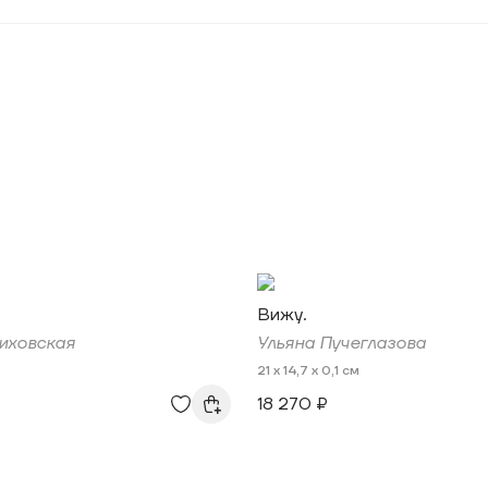
Вижу.
иховская
Ульяна Пучеглазова
21 x 14,7 x 0,1 см
18 270 ₽