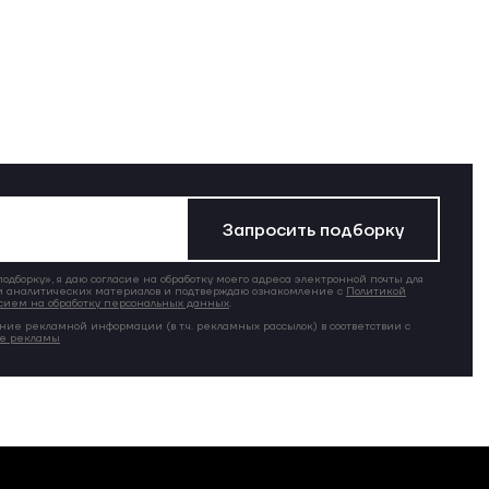
Запросить подборку
дборку», я даю согласие на обработку моего адреса электронной почты для
 аналитических материалов и подтверждаю ознакомление с
Политикой
сием на обработку персональных данных
.
ние рекламной информации (в т.ч. рекламных рассылок) в соответствии с
ие рекламы