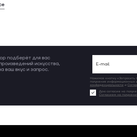
се
ор подберёт для вас
произведений искусства,
а ваш вкус и запрос.
Нажимая кнопку «Запросить по
получения информационных и
конфиденциальности
и
Согла
Даю согласие на получе
Согласием на получен