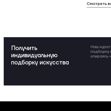
Смотреть в
Получить
Наш курат
подборку 
индивидуальную
опираясь н
подборку искусства