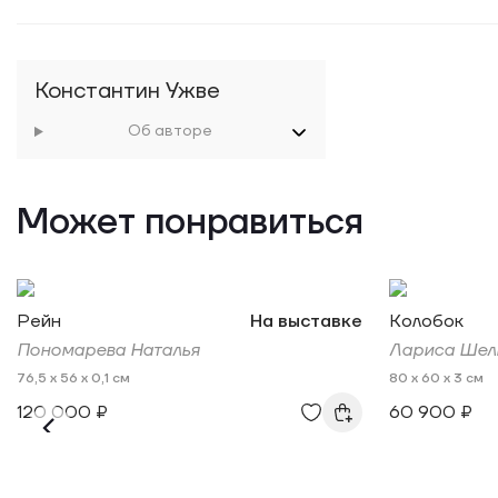
Константин Ужве
Об авторе
Может понравиться
Рейн
На выставке
Колобок
Пономарева Наталья
Лариса Шел
76,5 x 56 x 0,1 см
80 x 60 x 3 см
120 000 ₽
60 900 ₽