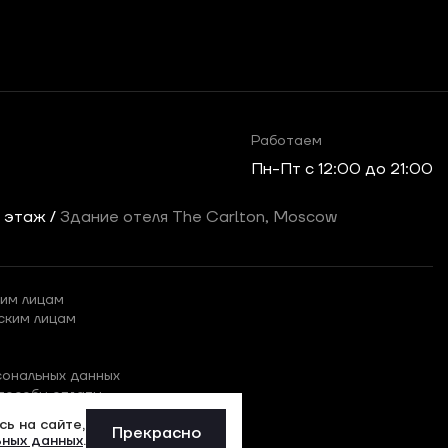
Работаем
Пн-Пт c 12:00 до 21:00
2 этаж /
Здание отеля The Carlton, Moscow
им лицам
ским лицам
сональных данных
пособы оплаты
ь на сайте,
Прекрасно
ьных данных
.