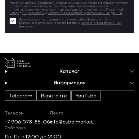
Нажимая кнопку «Запросить подборку», я даю согласие на обработку моего
адреса электронной почты для получения информационных и
аналитических материалов и подтверждаю ознакомление с
Политикой
конфиденциальности
и
Согласием на обработку персональных данных
.
Даю согласие на получение рекламной информации (в т.ч.
рекламных рассылок) в соответствии с
Согласием на получение
рекламы
Каталог
Информация
Telegram
Вконтакте
YouTube
Телефон
Почта
+7 906 078-85-06
info@cube.market
Работаем
Пн-Пт c 12:00 до 21:00