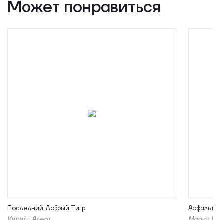
Может понравиться
Последний Добрый Тигр
Асфальт 
Кирилл Алерт
Мария Пи