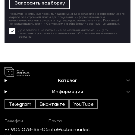
Запросить подборку
Нажимая кнопку «Запросить подборку», я даю согласие на обработку моего
адреса электронной почты для получения информационных и
аналитических материалов и подтверждаю ознакомление с
Политикой
конфиденциальности
и
Согласием на обработку персональных данных
.
Даю согласие на получение рекламной информации (в т.ч.
рекламных рассылок) в соответствии с
Согласием на получение
рекламы
Каталог
Информация
Telegram
Вконтакте
YouTube
Телефон
Почта
+7 906 078-85-06
info@cube.market