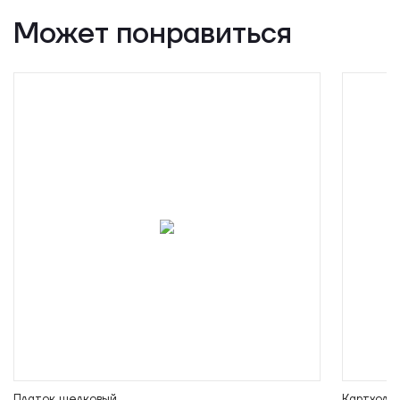
Может понравиться
Платок шелковый
Картхолд