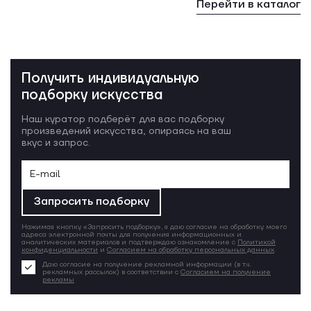
Перейти в каталог
Получить индивидуальную
подборку искусства
Наш куратор подберёт для вас подборку
произведений искусства, опираясь на ваш
вкус и запрос.
Запросить подборку
Нажимая кнопку «Запросить подборку», я даю согласие на обработку моего
адреса электронной почты для получения информационных и
аналитических материалов и подтверждаю ознакомление с
Политикой
конфиденциальности
и
Согласием на обработку персональных данных
.
Даю согласие на получение рекламной информации (в т.ч.
рекламных рассылок) в соответствии с
Согласием на получение
рекламы