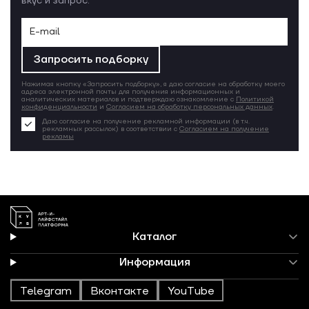
вкус и запрос.
Запросить подборку
Нажимая кнопку «Запросить подборку», я даю согласие на обработку моего
адреса электронной почты для получения информационных и
аналитических материалов и подтверждаю ознакомление с
Политикой
конфиденциальности
и
Согласием на обработку персональных данных
.
Даю согласие на получение рекламной информации (в т.ч.
рекламных рассылок) в соответствии с
Согласием на получение
рекламы
Каталог
Информация
Telegram
Вконтакте
YouTube