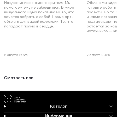
Искусство ищет своего зрителя. Мы
Обычно мы види
помогаем ему не заблудиться. В мире
готовые работы 
визуального шума показываем то, что
проекты. Но то,
хочется забрать с собой. Новые арт-
и какие источни
объекты для вашей коллекции. Те, что
подталкивают и
попадают прямо в сердце.
остается за кад
источников — к
8 августа 2026
7 августа 2026
Смотреть все
Каталог
Информация