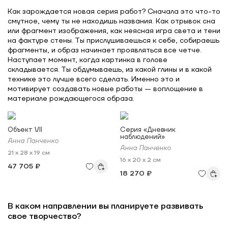
Как зарождается новая серия работ? Сначала это что-то
смутное, чему ты не находишь названия. Как отрывок сна
или фрагмент изображения, как неясная игра света и тени
на фактуре стены. Ты прислушиваешься к себе, собираешь
фрагменты, и образ начинает проявляться все четче.
Наступает момент, когда картинка в голове
складывается. Ты обдумываешь, из какой глины и в какой
технике это лучше всего сделать. Именно это и
мотивирует создавать новые работы — воплощение в
материале рождающегося образа.
Объект VII
Серия «Дневник
наблюдений»
Анна Панченко
Анна Панченко
21 x 28 x 19 см
16 x 20 x 2 см
47 705 ₽
18 270 ₽
В каком направлении вы планируете развивать
свое творчество?