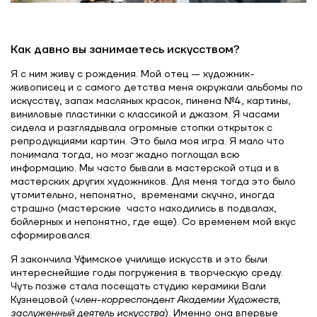
Как давно вы занимаетесь искусством?
Я с ним живу с рождения. Мой отец — художник-
живописец и с самого детства меня окружали альбомы по
искусству, запах масляных красок, пинена №4, картины,
виниловые пластинки с классикой и джазом. Я часами
сидела и разглядывала огромные стопки открыток с
репродукциями картин. Это была моя игра. Я мало что
понимала тогда, но мозг жадно поглощал всю
информацию. Мы часто бывали в мастерской отца и в
мастерских других художников. Для меня тогда это было
утомительно, непонятно, временами скучно, иногда
страшно (мастерские часто находились в подвалах,
бойлерных и непонятно, где еще). Со временем мой вкус
сформировался.
Я закончила Уфимское училище искусств и это были
интереснейшие годы погружения в творческую среду.
Чуть позже стала посещать студию керамики Вали
Кузнецовой (
член-корреспондент Академии Художеств,
заслуженный деятель искусства
). Именно она впервые