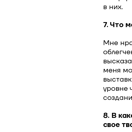
в них.
7. Что 
Мне нра
облегче
высказа
меня мо
выставк
уровне 
создани
8. В ка
свое тв