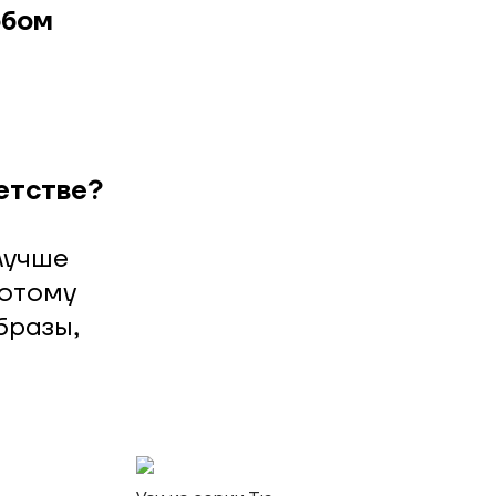
юбом
детстве?
лучше
потому
бразы,