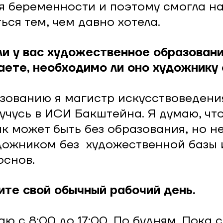
я беременности и поэтому смогла н
ься тем, чем давно хотела.
 ли у вас художественное образован
аете, необходимо ли оно художнику
зованию я магистр искусствоведени
учусь в ИСИ Бакштейна. Я думаю, чт
к может быть без образования, но не
дожником без художественной базы 
основ.
ите свой обычный рабочий день.
аю с 8:00 до 17:00. По будням. Пока 