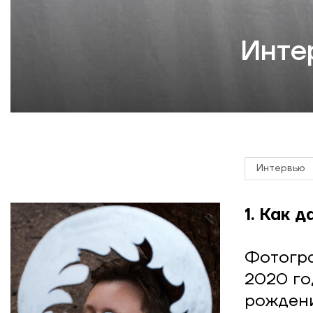
Инте
Интервью
1. Как 
Фотогра
2020 го
рождени