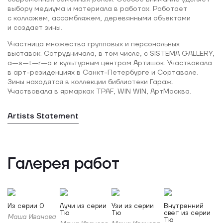
выбору медиума и материала в работах. Работает
с коллажем, ассамбляжем, деревянными объектами
и создает зины.
Участница множества групповых и персональных
выставок. Сотрудничала, в том числе, с SISTEMA GALLERY,
a—s—t—r—a и культурным центром Артишок. Участвовала
в арт-резиденциях в Санкт-Петербурге и Сортавале.
Зины находятся в коллекции библиотеки Гараж.
Участвовала в ярмарках TPAF, WIN WIN, АртМосква.
Artists Statement
Галерея работ
Из серии 0
Лучи из серии
Узи из серии
Внутренний
Тю
Тю
свет из серии
Маша Иванова
Тю