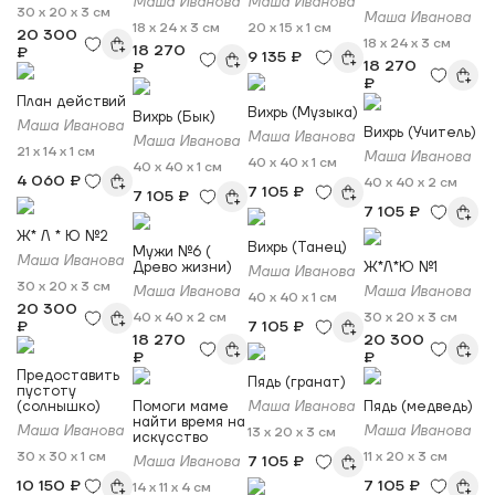
Маша Иванова
Маша Иванова
30 x 20 x 3 см
Маша Иванова
18 x 24 x 3 см
20 x 15 x 1 см
20 300
18 x 24 x 3 см
18 270
₽
9 135 ₽
18 270
₽
₽
План действий
Вихрь (Музыка)
Вихрь (Бык)
Маша Иванова
Вихрь (Учитель)
Маша Иванова
Маша Иванова
21 x 14 x 1 см
Маша Иванова
40 x 40 x 1 см
40 x 40 x 1 см
4 060 ₽
40 x 40 x 2 см
7 105 ₽
7 105 ₽
7 105 ₽
Ж* Л * Ю №2
Вихрь (Танец)
Мужи №6 (
Маша Иванова
Древо жизни)
Ж*Л*Ю №1
Маша Иванова
30 x 20 x 3 см
Маша Иванова
Маша Иванова
40 x 40 x 1 см
20 300
40 x 40 x 2 см
30 x 20 x 3 см
₽
7 105 ₽
18 270
20 300
₽
₽
Предоставить
Пядь (гранат)
пустоту
(солнышко)
Помоги маме
Маша Иванова
Пядь (медведь)
найти время на
Маша Иванова
Маша Иванова
13 x 20 x 3 см
искусство
30 x 30 x 1 см
11 x 20 x 3 см
7 105 ₽
Маша Иванова
10 150 ₽
7 105 ₽
14 x 11 x 4 см