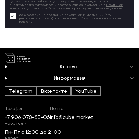
адреса электронной почты для получения информационных и
аналитических материалов и подтверждаю ознакомление с
Политикой
конфиденциальности
и
Согласием на обработку персональных данных
.
Даю согласие на получение рекламной информации (в т.ч.
рекламных рассылок) в соответствии с
Согласием на получение
рекламы
Каталог
Информация
Telegram
Вконтакте
YouTube
Телефон
Почта
+7 906 078-85-06
info@cube.market
Работаем
Пн-Пт c 12:00 до 21:00
Адрес