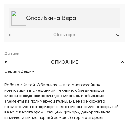
Спасибкина Вера
Об авторе
Детали
ОПИСАНИЕ
Серия «Вещи»
Работа «Китай. Обманка» — это многослойная
композиция в смешанной технике, объединяющая
классическую акварельную живопись и объемные
элементы из полимерной глины. В центре сюжета
представлен натюрморт в восточном стиле: раскрытый
веер с иероглифом, изящный фонарь, декоративная
шпилька и миниатюрный замок. Автор мастерски
использует прием «обманки» (trompe-l'œil), создавая
иллюзию трехмерности предметов на плоскости бумаги,