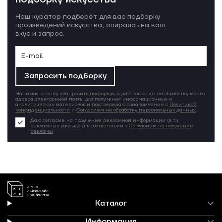
Наш куратор подберёт для вас подборку
произведений искусства, опираясь на ваш
вкус и запрос.
Запросить подборку
Нажимая кнопку «Запросить подборку», я даю согласие на обработку моего
адреса электронной почты для получения информационных и
аналитических материалов и подтверждаю ознакомление с
Политикой
конфиденциальности
и
Согласием на обработку персональных данных
.
Даю согласие на получение рекламной информации (в т.ч.
рекламных рассылок) в соответствии с
Согласием на получение
рекламы
Каталог
Информация