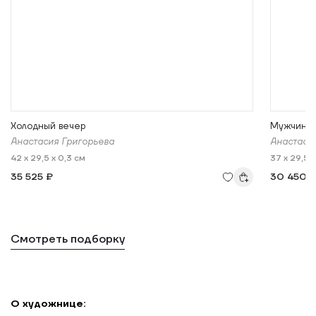
Холодный вечер
Мужчина 
Анастасия Григорьева
Анастаси
42 x 29,5 x 0,3 см
37 x 29,5 
35 525 ₽
30 450 
Смотреть подборку
О художнице: