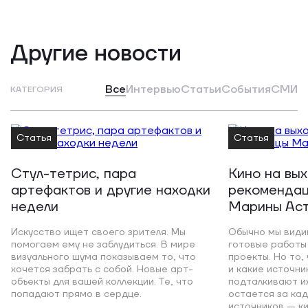
Другие новости
Все
Интервью
Статьи
События
СМИ
КАТЕГОРИЯ
Статья
Статья
Стул-тетрис, пара
Кино на вы
артефактов и другие находки
рекомендац
недели
Марины Ас
Искусство ищет своего зрителя. Мы
Обычно мы види
помогаем ему не заблудиться. В мире
готовые работы 
визуального шума показываем то, что
проекты. Но то,
хочется забрать с собой. Новые арт-
и какие источни
объекты для вашей коллекции. Те, что
подталкивают и
попадают прямо в сердце.
остается за кад
источников — к