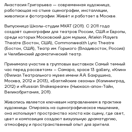
Анастасия Григорьева — современная художница,
работающая на стыке сценографии, инсталляции,
живописи и фотографии. Живёт и работает в Москве.
Выпускница Школы-студии МХАТ (2011). С 2011 года
создаёт сценографии для театров России, США и Европы,
среди которых Московский дом музыки, Arlekin Players
Theatre (Бостон, США), Commonwealth Lyric Theatre
(Бостон, США), Театр им. Горького (Владивосток, Россия)
и Челябинский драматический театр.
Принимала участие в групповых выставках Самый темный
час перед рассветом» – Самара, space 13 gallery, «Клин»
(Филиал Театрального музея имени А.А. Бахрушина,
Москва, 2012 и 2013), «Балтийские сезоны» (Калининград,
2012) и «Russian Shakespeare» (Ньюкасл-апон-Тайн,
Великобритания, 2011).
Живопись является ключевым направлением в практике
художницы. Опираясь на сценографическое мышление,
она использует пространство холста как сцену, где свет,
цвет и композиция создают визуальную драматургию,
атмосферу и пространственный опыт для зрителя.