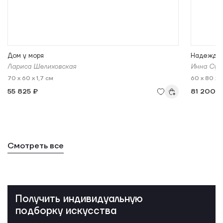
Дом у моря
Надежды 
Лариса Шелиховская
Инна Сум
70 x 60 x 1,7 см
60 x 80 x 
55 825 ₽
81 200 ₽
Смотреть все
Получить индивидуальную
подборку искусства