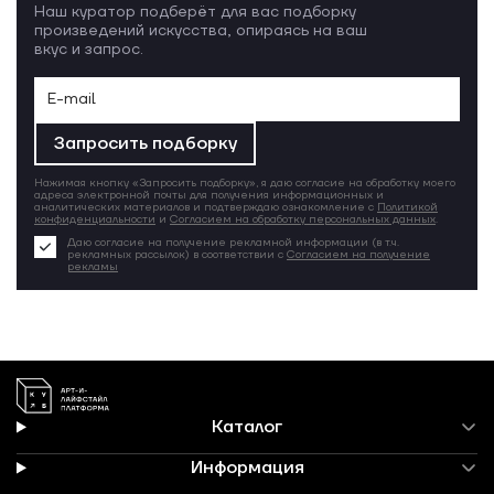
Наш куратор подберёт для вас подборку
произведений искусства, опираясь на ваш
вкус и запрос.
Запросить подборку
Нажимая кнопку «Запросить подборку», я даю согласие на обработку моего
адреса электронной почты для получения информационных и
аналитических материалов и подтверждаю ознакомление с
Политикой
конфиденциальности
и
Согласием на обработку персональных данных
.
Даю согласие на получение рекламной информации (в т.ч.
рекламных рассылок) в соответствии с
Согласием на получение
рекламы
Каталог
Информация