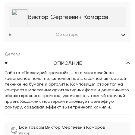
Виктор Сергеевич Комаров
Об авторе
Детали
ОПИСАНИЕ
Работа «Последний трамвай» — это многослойное
живописное полотно, выполненное в сложной авторской
технике на бумаге и оргалите. Композиция строится на
контрасте массивных архитектурных форм и динамичного
образа красного трамвая, уходящего в темный арочный
проем. Художник мастерски использует рельефную
фактуру, создавая эффект выветренного камня и
старинных стен, что придает произведению особую
осязаемость. Колорит работы базируется на глубоких
красных, охристых и приглушенных серых тонах, формируя
Все товары Виктор Сергеевич Комаров
атмосферу вечернего города и легкой ностальгии. В
Автор