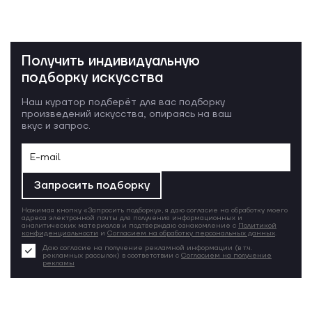
Получить индивидуальную
подборку искусства
Наш куратор подберёт для вас подборку
произведений искусства, опираясь на ваш
вкус и запрос.
Запросить подборку
Нажимая кнопку «Запросить подборку», я даю согласие на обработку моего
адреса электронной почты для получения информационных и
аналитических материалов и подтверждаю ознакомление с
Политикой
конфиденциальности
и
Согласием на обработку персональных данных
.
Даю согласие на получение рекламной информации (в т.ч.
рекламных рассылок) в соответствии с
Согласием на получение
рекламы