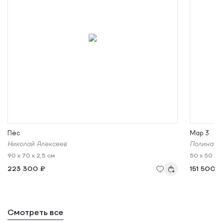
Пёс
Map 3
Николай Алексеев
Полина Ш
90 x 70 x 2,5 см
50 x 50 x 
223 300 ₽
151 500 
Смотреть все