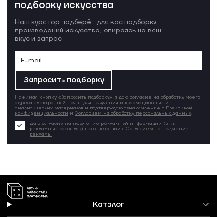
подборку искусства
Наш куратор подберёт для вас подборку
произведений искусства, опираясь на ваш
вкус и запрос.
Запросить подборку
Нажимая кнопку «Запросить подборку», я даю согласие на обработку моего
адреса электронной почты для получения информационных и
аналитических материалов и подтверждаю ознакомление с
Политикой
конфиденциальности
и
Согласием на обработку персональных данных
.
Даю согласие на получение рекламной информации (в т.ч.
рекламных рассылок) в соответствии с
Согласием на получение
рекламы
Каталог