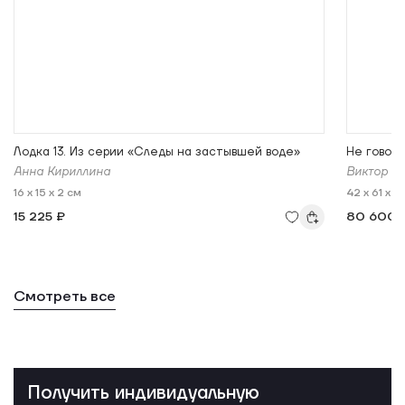
Лодка 13. Из серии «Следы на застывшей воде»
Не говори
Анна Кириллина
Виктор С
16 x 15 x 2 см
42 x 61 x 3
15 225 ₽
80 600 
Смотреть все
Получить индивидуальную