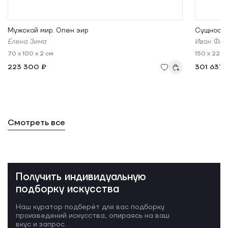
Мужской мир. Опен эир
Сущностн
Елена Зима
Иван Фло
70 x 100 x 2 см
150 x 220 
223 300 ₽
301 637 
Смотреть все
Получить индивидуальную
подборку искусства
Наш куратор подберёт для вас подборку
произведений искусства, опираясь на ваш
вкус и запрос.