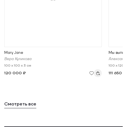
Mary Jane
Мы выпил
Вера Куликова
Александ
100 x 100 x 3 см
100 x 120 x
120 000 ₽
111 650 ₽
Смотреть все