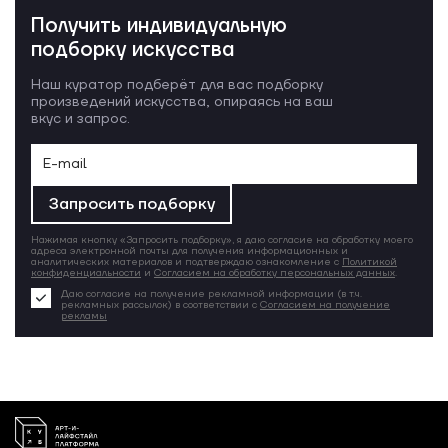
Получить индивидуальную
подборку искусства
Наш куратор подберёт для вас подборку
произведений искусства, опираясь на ваш
вкус и запрос.
Запросить подборку
Нажимая кнопку «Запросить подборку», я даю согласие на обработку моего
адреса электронной почты для получения информационных и
аналитических материалов и подтверждаю ознакомление с
Политикой
конфиденциальности
и
Согласием на обработку персональных данных
.
Даю согласие на получение рекламной информации (в т.ч.
рекламных рассылок) в соответствии с
Согласием на получение
рекламы