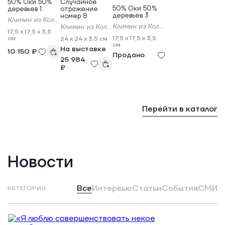
50% Оки 50%
Случайное
50% Оки 50%
деревьев 1
отражение
деревьев 3
номер 8
Климин из Коломны
Климин из Коломны
Климин из Коломны
17,5 x 17,5 x 3,5
см
17,5 x 17,5 x 3,5
24 x 24 x 3,5 см
см
На выставке
10 150 ₽
Продано
25 984
₽
Перейти в каталог
Новости
Все
Интервью
Статьи
События
СМИ
КАТЕГОРИЯ