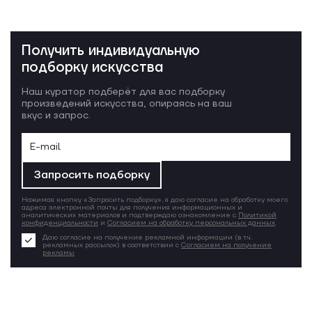
Получить индивидуальную
подборку искусства
Наш куратор подберёт для вас подборку
произведений искусства, опираясь на ваш
вкус и запрос.
Запросить подборку
Нажимая кнопку «Запросить подборку», я даю согласие на обработку моего
адреса электронной почты для получения информационных и
аналитических материалов и подтверждаю ознакомление с
Политикой
конфиденциальности
и
Согласием на обработку персональных данных
.
Даю согласие на получение рекламной информации (в т.ч.
рекламных рассылок) в соответствии с
Согласием на получение
рекламы