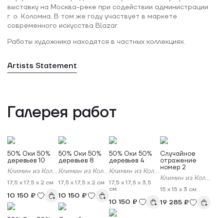
выставку на Москва-реке при содействии администрации
г. о. Коломна. В том же году участвует в маркете
современного искусства Blazar.
Работы художника находятся в частных коллекциях.
Artists Statement
Галерея работ
50% Оки 50%
50% Оки 50%
50% Оки 50%
Случайное
деревьев 10
деревьев 8
деревьев 4
отражение
номер 2
Климин из Коломны
Климин из Коломны
Климин из Коломны
Климин из Коломны
17,5 x 17,5 x 2 см
17,5 x 17,5 x 2 см
17,5 x 17,5 x 3,5
см
15 x 15 x 3 см
10 150 ₽
10 150 ₽
10 150 ₽
19 285 ₽